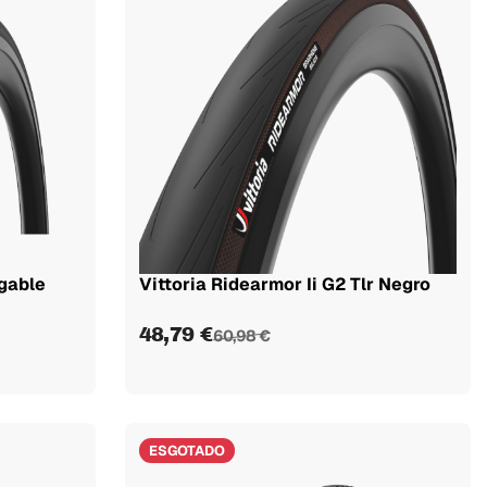
egable
Vittoria Ridearmor Ii G2 Tlr Negro
48,79 €
60,98 €
ESGOTADO