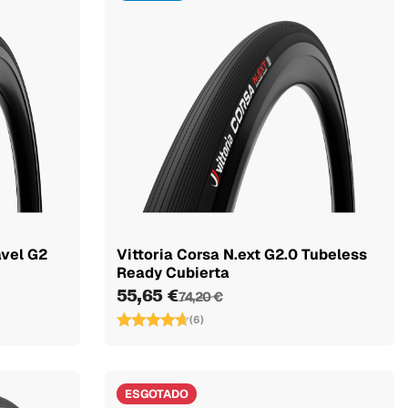
ável G2
Vittoria Corsa N.ext G2.0 Tubeless
Ready Cubierta
55,65 €
74,20 €
(6)
ESGOTADO