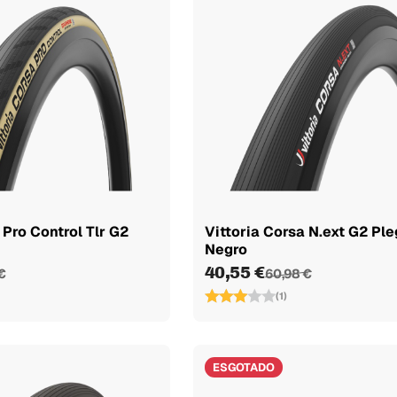
 Pro Control Tlr G2
Vittoria Corsa N.ext G2 Pl
n
Negro
40,55 €
€
60,98 €
(1)
ESGOTADO