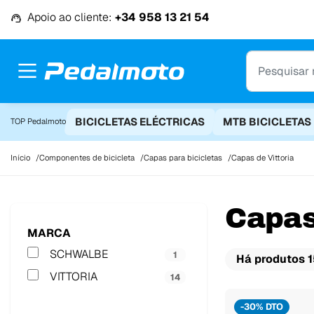
Ir para o conteúdo
Apoio ao cliente:
+34 958 13 21 54
BICICLETAS ELÉCTRICAS
MTB BICICLETAS
TOP Pedalmoto
Início
Componentes de bicicleta
Capas para bicicletas
Capas de Vittoria
Capas
MARCA
SCHWALBE
1
Há produtos 1
VITTORIA
14
-30% DTO