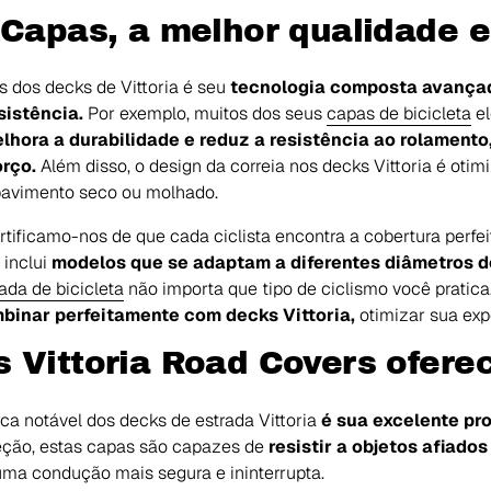
a Capas, a melhor qualidade
 dos decks de Vittoria é seu
tecnologia composta avançada
sistência.
Por exemplo, muitos dos seus
capas de bicicleta
el
lhora a durabilidade e reduz a resistência ao rolamento
rço.
Além disso, o design da correia nos decks Vittoria é otim
avimento seco ou molhado.
ificamo-nos de que cada ciclista encontra a cobertura perfei
 inclui
modelos que se adaptam a diferentes diâmetros de
ada de bicicleta
não importa que tipo de ciclismo você pratic
binar perfeitamente com decks Vittoria,
otimizar sua exp
s Vittoria Road Covers ofere
ica notável dos decks de estrada Vittoria
é sua excelente pr
teção, estas capas são capazes de
resistir a objetos afiado
uma condução mais segura e ininterrupta.