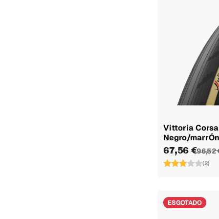
Vittoria Corsa
Negro/marrÓ
67,56 €
96,52 
(2)
ESGOTADO