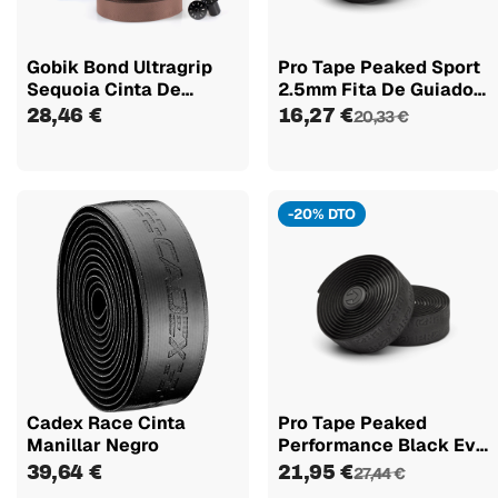
Gobik Bond Ultragrip
Pro Tape Peaked Sport
Sequoia Cinta De
2.5mm Fita De Guiador
Manillar
Preta
28,46 €
16,27 €
20,33 €
-20% DTO
Cadex Race Cinta
Pro Tape Peaked
Manillar Negro
Performance Black Eva
2.5mm...
39,64 €
21,95 €
27,44 €