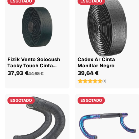
ESGOTADO
ESGOTADO
Fizik Vento Solocush
Cadex Ar Cinta
Tacky Touch Cinta
Manillar Negro
Manillar...
37,93 €
39,64 €
44,63 €
(1)
ESGOTADO
ESGOTADO