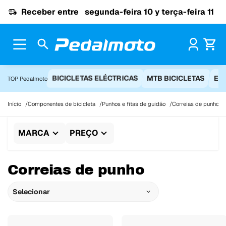
Ir para o conteúdo
Receber entre
segunda-feira 10 y terça-feira 11
Pr
BICICLETAS ELÉCTRICAS
MTB BICICLETAS
EQ
TOP Pedalmoto
Início
Componentes de bicicleta
Punhos e fitas de guidão
Correias de punho
MARCA
PREÇO
Correias de punho
Selecionar