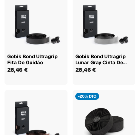
Gobik Bond Ultragrip
Gobik Bond Ultragrip
Fita Do Guidão
Lunar Gray Cinta De
Manillar
28,46 €
28,46 €
-20% DTO