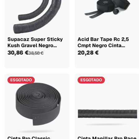
Supacaz Super Sticky
Acid Bar Tape Rc 2,5
Kush Gravel Negro
Cmpt Negro Cinta
Cinta De...
Manillar
30,86 €
20,28 €
38,58 €
ESGOTADO
ESGOTADO
Cinta Pro Classic
Cinta Manillar Pro Race