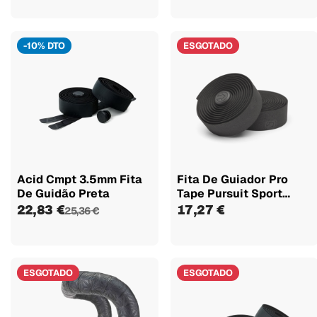
-10% DTO
ESGOTADO
Acid Cmpt 3.5mm Fita
Fita De Guiador Pro
De Guidão Preta
Tape Pursuit Sport
Preto...
22,83 €
17,27 €
25,36 €
ESGOTADO
ESGOTADO