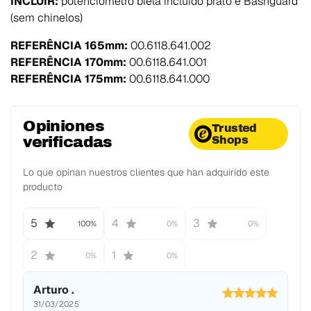
INCLUIR:
potenciômetro biela incluído prato e Bashguard
(sem chinelos)
REFERÊNCIA 165mm:
00.6118.641.002
REFERÊNCIA 170mm:
00.6118.641.001
REFERÊNCIA 175mm:
00.6118.641.000
Opiniones
Trusted
verificadas
Shops
Lo que opinan nuestros clientes que han adquirido este
producto
5
4
3
100%
0%
0%
2
1
0%
0%
Arturo .
31/03/2025