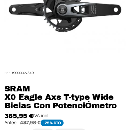
REF: #0000027340
SRAM
X0 Eagle Axs T-type Wide
Bielas Con PotenciÓmetro
365,95 €
IVA incl.
Antes:
487,93 €
-25% DTO