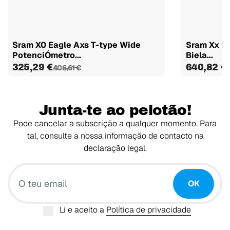
Sram X0 Eagle Axs T-type Wide
Sram Xx Ea
PotenciÓmetro...
Biela...
325,29 €
640,82 €
406,61 €
Junta-te ao pelotão!
Pode cancelar a subscrição a qualquer momento. Para
tal, consulte a nossa informação de contacto na
declaração legal.
O teu email
OK
Li e aceito a
Política de privacidade