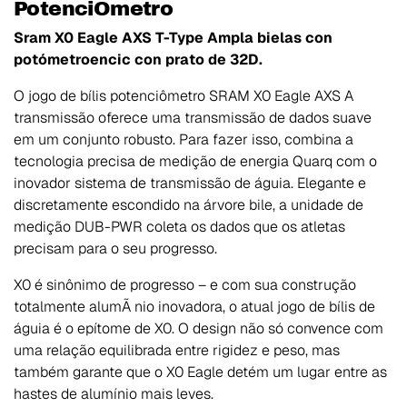
PotenciÓmetro
Sram X0 Eagle AXS T-Type Ampla bielas con
potómetroencic con prato de 32D.
O jogo de bílis potenciômetro SRAM X0 Eagle AXS A
transmissão oferece uma transmissão de dados suave
em um conjunto robusto. Para fazer isso, combina a
tecnologia precisa de medição de energia Quarq com o
inovador sistema de transmissão de águia. Elegante e
discretamente escondido na árvore bile, a unidade de
medição DUB-PWR coleta os dados que os atletas
precisam para o seu progresso.
X0 é sinônimo de progresso – e com sua construção
totalmente alumÃ nio inovadora, o atual jogo de bílis de
águia é o epítome de X0. O design não só convence com
uma relação equilibrada entre rigidez e peso, mas
também garante que o X0 Eagle detém um lugar entre as
hastes de alumínio mais leves.