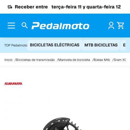
Ir para o conteúdo
Receber entre
terça-feira 11 y quarta-feira 12
Pr
BICICLETAS ELÉCTRICAS
MTB BICICLETAS
EQ
TOP Pedalmoto
Início
Bicicletas de transmissão
Manivela de bicicleta
Bielas Mtb
Sram X0 Ea