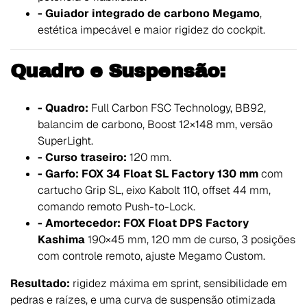
- Guiador integrado de carbono Megamo
,
estética impecável e maior rigidez do cockpit.
Quadro e Suspensão:
- Quadro:
Full Carbon FSC Technology, BB92,
balancim de carbono, Boost 12×148 mm, versão
SuperLight.
- Curso traseiro:
120 mm.
- Garfo:
FOX 34 Float SL Factory 130 mm
com
cartucho Grip SL, eixo Kabolt 110, offset 44 mm,
comando remoto Push-to-Lock.
- Amortecedor:
FOX Float DPS Factory
Kashima
190×45 mm, 120 mm de curso, 3 posições
com controle remoto, ajuste Megamo Custom.
Resultado:
rigidez máxima em sprint, sensibilidade em
pedras e raízes, e uma curva de suspensão otimizada