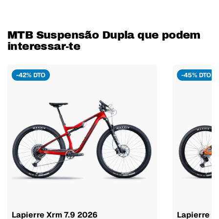
MTB Suspensão Dupla que podem
interessar-te
-42% DTO
-45% DTO
Lapierre Xrm 7.9 2026
Lapierre X