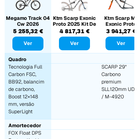
Megamo Track 04
Ktm Scarp Exonic
Ktm Scarp Mt
Cw 2026
Proto 2025 Kit De
Exonic Proto
Moldura Com
2025 Kit De
5 255,32 €
4 817,31 €
3 941,27 €
Rock Shox Flight
Quadro Con
Attendant
Suspensione
Ver
Ver
Ver
Quadro
Tecnologia Full
SCARP 29"
Carbon FSC,
Carbono
BB92, balancim
premium
de carbono,
SLL120mm UDH
Boost 12×148
/ M-4920
mm, versão
SuperLight
Amortecedor
FOX Float DPS