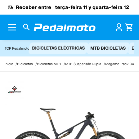
Ir para o conteúdo
Receber entre
terça-feira 11 y quarta-feira 12
Pr
BICICLETAS ELÉCTRICAS
MTB BICICLETAS
EQ
TOP Pedalmoto
Início
Bicicletas
Bicicletas MTB
MTB Suspensão Dupla
Megamo Track 04 C