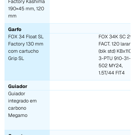
Factory Kashima
190×45 mm, 120
mm
Garfo
FOX 34 Float SL
FOX 34K SC 29
Factory 130 mm
FACT. 120 laranj
com cartucho
(blk std) KBx110
Grip SL
3-PTU 910-31-
502 MY24,
1.5T/44 FIT4
Guiador
Guiador
integrado em
carbono
Megamo