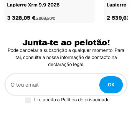
Lapierre Xrm 9.9 2026
Lapierre X
3 328,05 €
2 539,62
5 868,55 €
Junta-te ao pelotão!
Pode cancelar a subscrição a qualquer momento. Para
tal, consulte a nossa informação de contacto na
declaração legal.
O teu email
OK
Li e aceito a
Política de privacidade