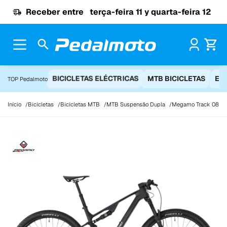
Ir para o conteúdo
Receber entre
terça-feira 11 y quarta-feira 12
Pr
BICICLETAS ELÉCTRICAS
MTB BICICLETAS
EQ
TOP Pedalmoto
Início
Bicicletas
Bicicletas MTB
MTB Suspensão Dupla
Megamo Track 08 2