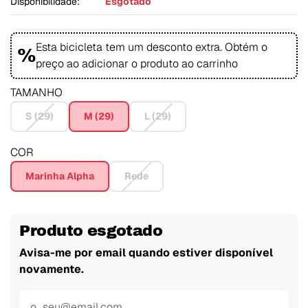
Disponibilidade:
Esgotado
Esta bicicleta tem um desconto extra. Obtém o
%
preço ao adicionar o produto ao carrinho
TAMANHO
S (29)
M (29)
L (29)
COR
Marinha Alpha
Rede
Produto esgotado
Avisa-me por email quando estiver disponível
novamente.