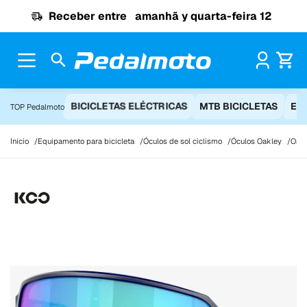
Ir para o conteúdo
Receber entre
amanhã y quarta-feira 12
Pr
BICICLETAS ELÉCTRICAS
MTB BICICLETAS
EQ
TOP Pedalmoto
Início
Equipamento para bicicleta
Óculos de sol ciclismo
Óculos Oakley
Oakl