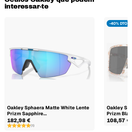
interessar-te
-40% DTO
Oakley Sphaera Matte White Lente
Oakley Sut
Prizm Sapphire...
Prizm Black
182,98 €
108,57 €
(1)