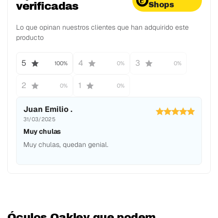
verificadas
Shops
Lo que opinan nuestros clientes que han adquirido este
producto
5
4
3
100%
0%
0%
2
1
0%
0%
Juan Emilio .
31/03/2025
Muy chulas
Muy chulas, quedan genial.
Óculos Oakley que podem