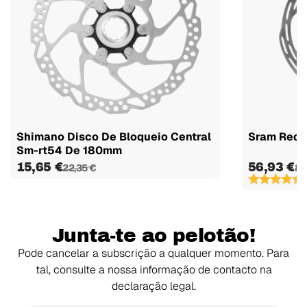
Shimano Disco De Bloqueio Central
Sram Red E
Sm-rt54 De 180mm
15,65 €
56,93 €
22,35 €
81
(
Junta-te ao pelotão!
Pode cancelar a subscrição a qualquer momento. Para
tal, consulte a nossa informação de contacto na
declaração legal.