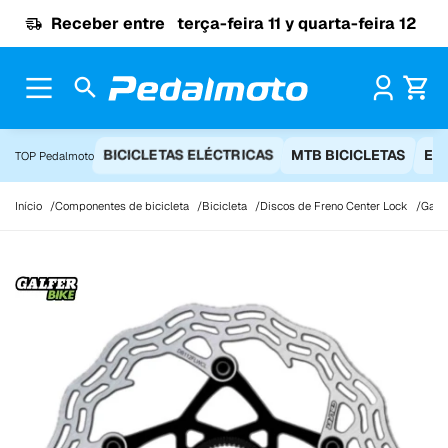
Ir para o conteúdo
Receber entre
terça-feira 11 y quarta-feira 12
Pr
BICICLETAS ELÉCTRICAS
MTB BICICLETAS
EQ
TOP Pedalmoto
Início
Componentes de bicicleta
Bicicleta
Discos de Freno Center Lock
Galf