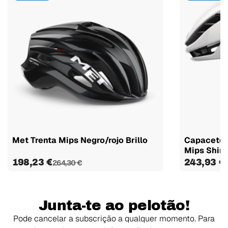
Met Trenta Mips Negro/rojo Brillo
Capacete 
Mips Shin
198,23 €
243,93 €
264,30 €
Junta-te ao pelotão!
Pode cancelar a subscrição a qualquer momento. Para