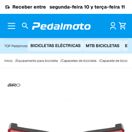
Ir para o conteúdo
Receber entre
segunda-feira 10 y terça-feira 11
Pr
BICICLETAS ELÉCTRICAS
MTB BICICLETAS
EQ
TOP Pedalmoto
Início
Equipamento para bicicleta
Capacetes de bicicleta
Capacete de biciclet