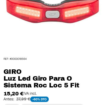
REF: #0000018564
GIRO
Luz Led Giro Para O
Sistema Roc Loc 5 Fit
15,20 €
IVA incl.
Antes:
37,99 €
-60% DTO