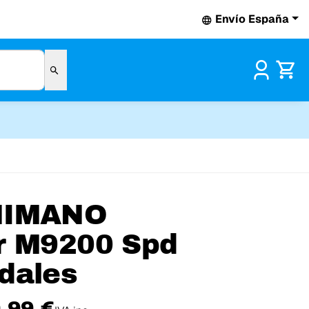
Envío España
Pr
HIMANO
r M9200 Spd
dales
,99 €