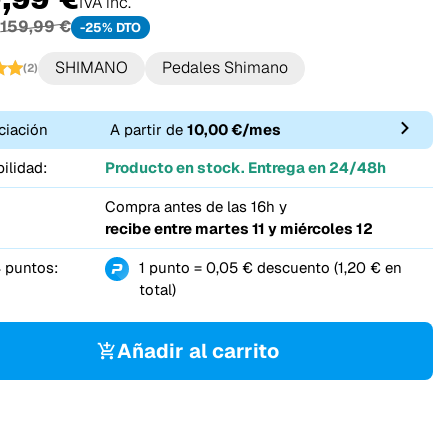
IVA inc.
159,99 €
-25% DTO
SHIMANO
Pedales Shimano
(2)
ciación
A partir de
10,00 €/mes
ilidad:
Producto en stock. Entrega en 24/48h
Compra antes de las 16h y
recibe entre
martes 11 y miércoles 12
 puntos:
1 punto = 0,05 € descuento (1,20 € en
total)
Añadir al carrito