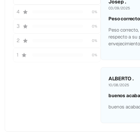
Josep .
03/09/2025
4
0%
Peso correct
3
0%
Peso correcto,
respecto a su 
2
0%
envejecimiento
1
0%
ALBERTO .
10/08/2025
buenos acaba
buenos acabad