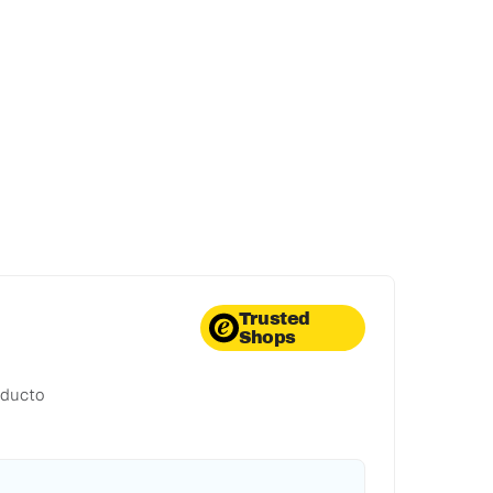
Trusted
Shops
oducto