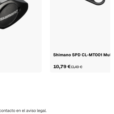
Shimano SPD CL-MT001 Multi-
10,79 €
13,49 €
ontacto en el aviso legal.