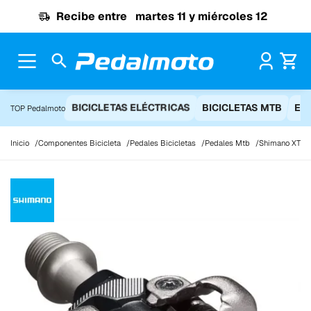
Ir al contenido
Recibe entre
martes 11 y miércoles 12
Pr
BICICLETAS ELÉCTRICAS
BICICLETAS MTB
EQ
TOP Pedalmoto
Inicio
Componentes Bicicleta
Pedales Bicicletas
Pedales Mtb
Shimano XT X