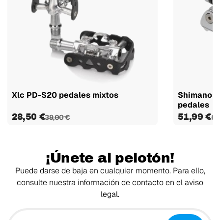
Xlc PD-S20 pedales mixtos
Shimano P
pedales
28,50 €
51,99 €
39,00 €
64
¡Únete al pelotón!
Puede darse de baja en cualquier momento. Para ello,
consulte nuestra información de contacto en el aviso
legal.
Tu email