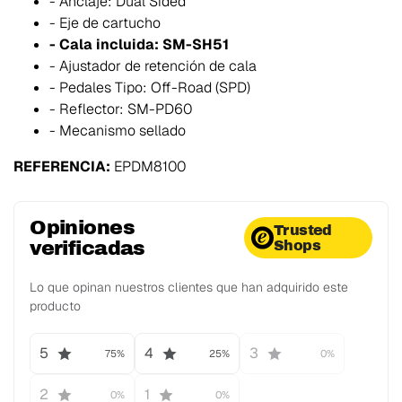
- Anclaje: Dual Sided
- Eje de cartucho
- Cala incluida: SM-SH51
- Ajustador de retención de cala
- Pedales Tipo: Off-Road (SPD)
- Reflector: SM-PD60
- Mecanismo sellado
REFERENCIA:
EPDM8100
Opiniones
Trusted
verificadas
Shops
Lo que opinan nuestros clientes que han adquirido este
producto
5
4
3
75%
25%
0%
2
1
0%
0%