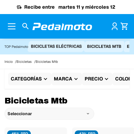
Ir al contenido
Recibe entre
martes 11 y miércoles 12
Pr
BICICLETAS ELÉCTRICAS
BICICLETAS MTB
EQ
TOP Pedalmoto
Inicio
Bicicletas
Bicicletas Mtb
CATEGORÍAS
MARCA
PRECIO
COLOR
Bicicletas Mtb
Seleccionar
-45% DTO
-43% DTO