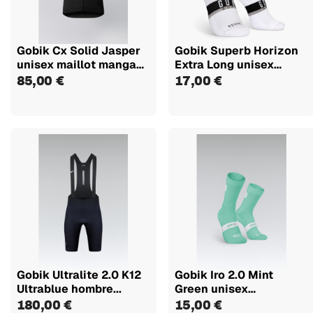
Gobik Cx Solid Jasper
Gobik Superb Horizon
unisex maillot manga
Extra Long unisex
corta
calcetines
85,00 €
17,00 €
Gobik Ultralite 2.0 K12
Gobik Iro 2.0 Mint
Ultrablue hombre...
Green unisex
calcetines
180,00 €
15,00 €