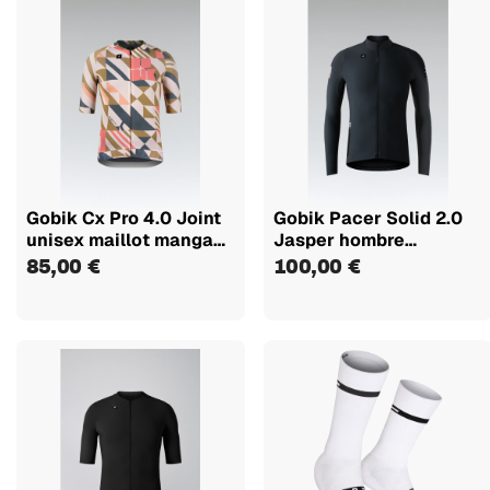
Gobik Cx Pro 4.0 Joint
Gobik Pacer Solid 2.0
unisex maillot manga
Jasper hombre
corta
maillot...
85,00 €
100,00 €