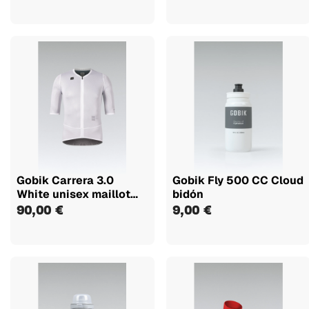
Gobik Carrera 3.0
Gobik Fly 500 CC Cloud
White unisex maillot
bidón
manga corta
90,00 €
9,00 €