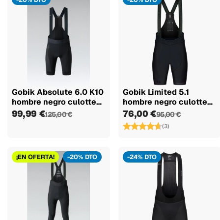
Gobik Absolute 6.0 K10
Gobik Limited 5.1
hombre negro culotte
hombre negro culotte
corto
corto
99,99 €
76,00 €
125,00 €
95,00 €
(3)
¡EN OFERTA!
-20% DTO
-24% DTO