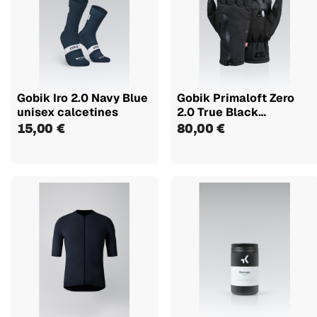
Gobik Iro 2.0 Navy Blue
Gobik Primaloft Zero
unisex calcetines
2.0 True Black
guantes...
15,00 €
80,00 €