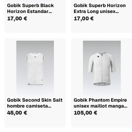
Gobik Superb Black
Gobik Superb Horizon
Horizon Estandar
Extra Long unisex
calcetines
calcetines
17,00 €
17,00 €
Gobik Second Skin Salt
Gobik Phantom Empire
hombre camiseta
unisex maillot manga
interior
corta
45,00 €
105,00 €