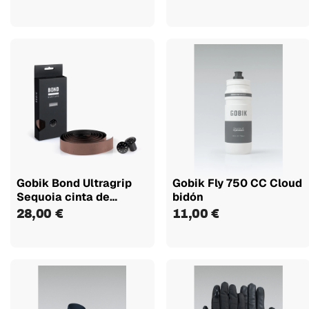
Gobik Bond Ultragrip
Gobik Fly 750 CC Cloud
Sequoia cinta de
bidón
manillar
28,00 €
11,00 €