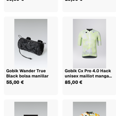
Gobik Wander True
Gobik Cx Pro 4.0 Hack
Black bolsa manillar
unisex maillot manga
corta
55,00 €
85,00 €