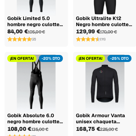
Gobik Limited 5.0
Gobik Ultralite K12
hombre negro culotte
Negro hombre culotte
largo
corto
84,00 €
129,99 €
105,00 €
170,00 €
(2)
(11)
¡EN OFERTA!
-20% DTO
¡EN OFERTA!
-25% DTO
Gobik Absolute 6.0
Gobik Armour Vanta
negro hombre culotte
unisex chaqueta
largo
térmica
108,00 €
168,75 €
135,00 €
225,00 €