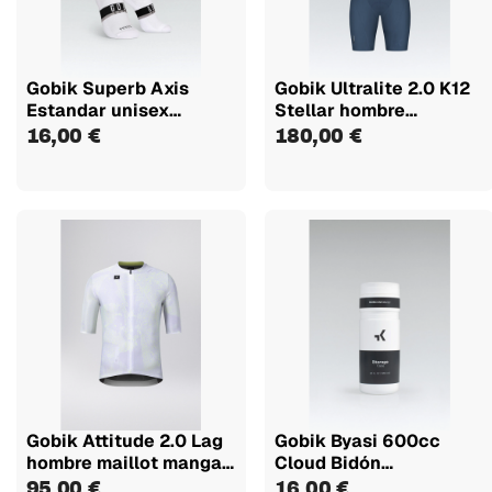
Gobik Superb Axis
Gobik Ultralite 2.0 K12
Estandar unisex
Stellar hombre
calcetines
culotte...
16,00 €
180,00 €
Gobik Attitude 2.0 Lag
Gobik Byasi 600cc
hombre maillot manga
Cloud Bidón
corta
portaherramientas
95,00 €
16,00 €