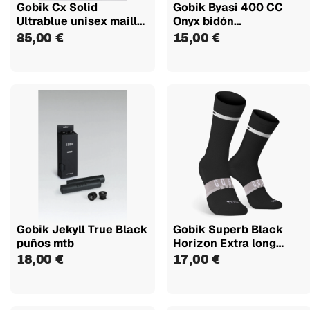
Gobik Cx Solid
Gobik Byasi 400 CC
Ultrablue unisex maillot
Onyx bidón
manga...
portaherramientas
85,00 €
15,00 €
Gobik Jekyll True Black
Gobik Superb Black
puños mtb
Horizon Extra long
unisex...
18,00 €
17,00 €