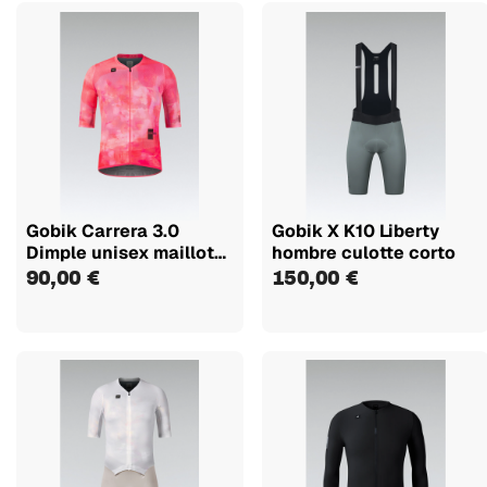
Gobik Carrera 3.0
Gobik X K10 Liberty
Dimple unisex maillot
hombre culotte corto
manga...
90,00 €
150,00 €