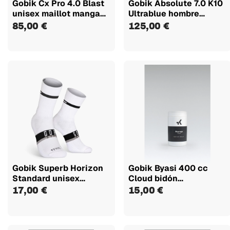
Gobik Cx Pro 4.0 Blast
Gobik Absolute 7.0 K10
unisex maillot manga
Ultrablue hombre
corta
culotte...
85,00 €
125,00 €
Gobik Superb Horizon
Gobik Byasi 400 cc
Standard unisex
Cloud bidón
calcetines
portaherramientas
17,00 €
15,00 €