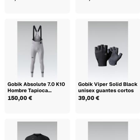
Gobik Absolute 7.0 K10
Gobik Viper Solid Black
Hombre Tapioca
unisex guantes cortos
culotte...
150,00 €
39,00 €