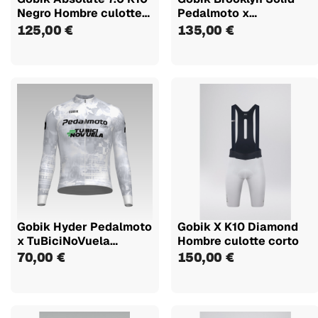
Negro Hombre culotte
Pedalmoto x
corto
TuBiciNoVuela...
125,00 €
135,00 €
Gobik Hyder Pedalmoto
Gobik X K10 Diamond
x TuBiciNoVuela
Hombre culotte corto
maillot...
70,00 €
150,00 €