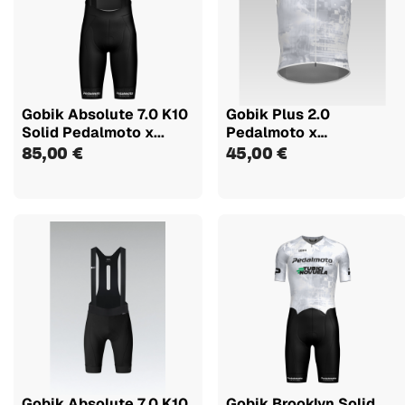
Gobik Absolute 7.0 K10
Gobik Plus 2.0
Solid Pedalmoto x...
Pedalmoto x
TuBiciNoVuela chaleco
85,00 €
45,00 €
Gobik Absolute 7.0 K10
Gobik Brooklyn Solid