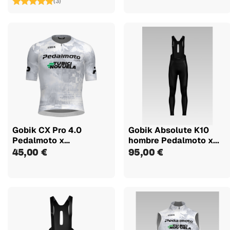
(3)
Gobik CX Pro 4.0
Gobik Absolute K10
Pedalmoto x
hombre Pedalmoto x...
TuBiciNoVuela...
45,00 €
95,00 €