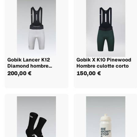
Gobik Lancer K12
Gobik X K10 Pinewood
Diamond hombre
Hombre culotte corto
culotte corto
200,00 €
150,00 €