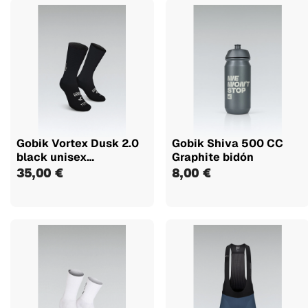
Gobik Vortex Dusk 2.0
Gobik Shiva 500 CC
black unisex
Graphite bidón
calcetines
35,00 €
8,00 €