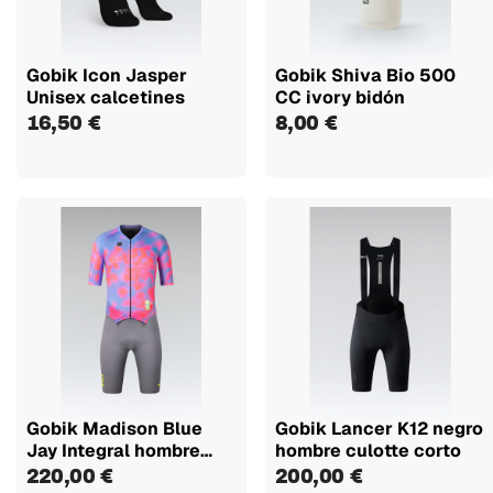
Gobik Icon Jasper
Gobik Shiva Bio 500
Unisex calcetines
CC ivory bidón
16,50 €
8,00 €
Gobik Madison Blue
Gobik Lancer K12 negro
Jay Integral hombre
hombre culotte corto
mono aero
220,00 €
200,00 €