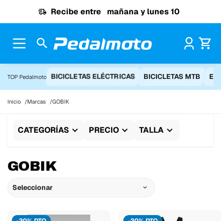
Ir al contenido
Recibe entre
mañana y lunes 10
Pr
BICICLETAS ELÉCTRICAS
BICICLETAS MTB
EQ
TOP Pedalmoto
Inicio
Marcas
GOBIK
CATEGORÍAS
PRECIO
TALLA
GOBIK
Seleccionar
-20% DTO
-20% DTO