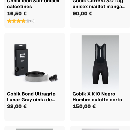
Gobik Icon Salt Unisex
Gobik Carrera 3.0 Tag
calcetines
unisex maillot manga
corta
16,50 €
90,00 €
(2)
Gobik Bond Ultragrip
Gobik X K10 Negro
Lunar Gray cinta de
Hombre culotte corto
manillar
28,00 €
150,00 €