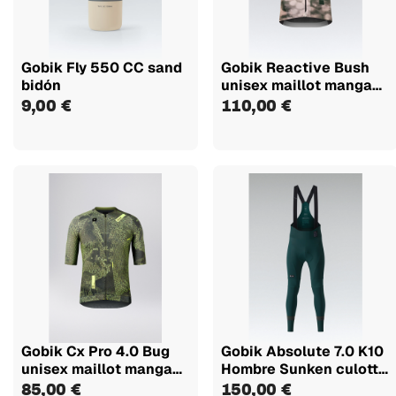
Gobik Fly 550 CC sand
Gobik Reactive Bush
bidón
unisex maillot manga
corta
9,00 €
110,00 €
Gobik Cx Pro 4.0 Bug
Gobik Absolute 7.0 K10
unisex maillot manga
Hombre Sunken culotte
corta
largo
85,00 €
150,00 €