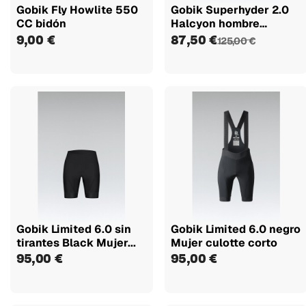
Gobik Fly Howlite 550
Gobik Superhyder 2.0
CC bidón
Halcyon hombre
maillot...
9,00 €
87,50 €
125,00 €
Gobik Limited 6.0 sin
Gobik Limited 6.0 negro
tirantes Black Mujer...
Mujer culotte corto
95,00 €
95,00 €