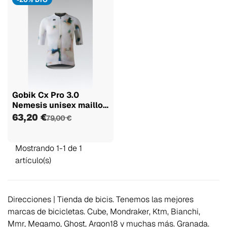
Gobik Cx Pro 3.0
Nemesis unisex maillot
manga...
63,20 €
79,00 €
Mostrando 1-1 de 1
artículo(s)
Direcciones | Tienda de bicis. Tenemos las mejores
marcas de bicicletas. Cube, Mondraker, Ktm, Bianchi,
Mmr, Megamo, Ghost, Argon18 y muchas más. Granada.