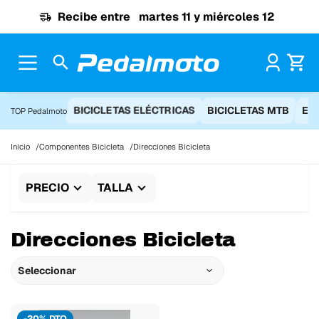
Ir al contenido
Recibe entre
martes 11 y miércoles 12
Pr
BICICLETAS ELÉCTRICAS
BICICLETAS MTB
EQ
TOP Pedalmoto
Inicio
Componentes Bicicleta
Direcciones Bicicleta
PRECIO
TALLA
Direcciones Bicicleta
Seleccionar
-20% DTO