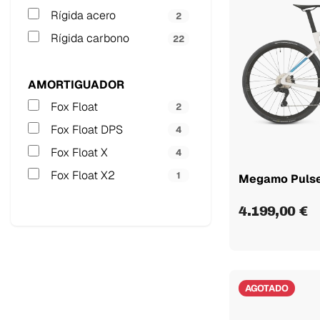
Rígida acero
2
Rígida carbono
22
AMORTIGUADOR
Fox Float
2
Fox Float DPS
4
Fox Float X
4
Fox Float X2
1
Megamo Puls
4.199,00 €
AGOTADO