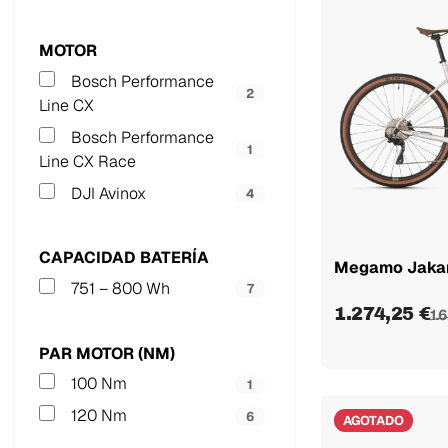
Jade Black
2
Coral
1
MOTOR
Black SLR
1
Bosch Performance
2
White SLR
Line CX
1
Grave
Bosch Performance
3
1
Line CX Race
Sage
1
DJI Avinox
4
Buff Megamo
1
CAPACIDAD BATERÍA
Megamo Jaka
751 – 800 Wh
7
1.274,25 €
1.
PAR MOTOR (NM)
100 Nm
1
120 Nm
6
AGOTADO