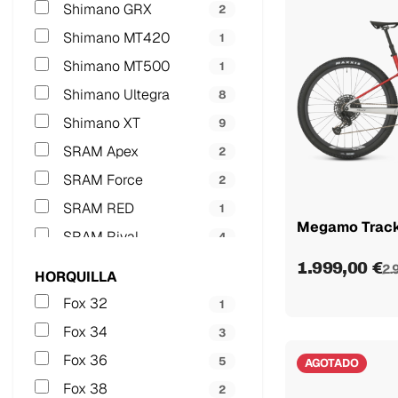
Shimano GRX
2
Shimano MT420
1
Shimano MT500
1
Shimano Ultegra
8
Shimano XT
9
SRAM Apex
2
SRAM Force
2
SRAM RED
1
Megamo Track
SRAM Rival
4
1.999,00 €
2.
HORQUILLA
Fox 32
1
Fox 34
3
Fox 36
5
AGOTADO
Fox 38
2