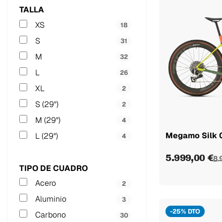
Forest
2
TALLA
Alpha Navy
6
XS
18
Jade White
2
S
31
Jade Ud
1
M
32
White Blue
4
L
26
Black
8
XL
2
Blue
3
S (29")
2
Green
3
M (29")
4
Orange
2
Megamo Silk 
L (29")
4
Red
5
5.999,00 €
8.
White
6
TIPO DE CUADRO
Camo
3
Acero
2
Malva
4
Aluminio
3
Jade Beige
3
-25% DTO
Carbono
30