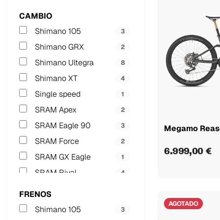
CAMBIO
Shimano 105
3
Shimano GRX
2
Shimano Ultegra
8
Shimano XT
4
Single speed
1
SRAM Apex
2
SRAM Eagle 90
3
Megamo Reaso
SRAM Force
2
6.999,00 €
SRAM GX Eagle
1
SRAM Rival
4
SRAM SX Eagle
1
FRENOS
AGOTADO
Shimano 105
3