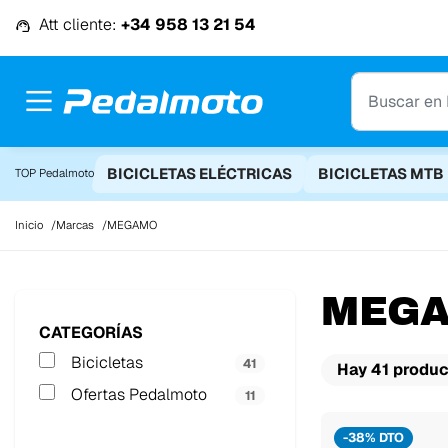
Ir al contenido
Att cliente:
+34 958 13 21 54
BICICLETAS ELÉCTRICAS
BICICLETAS MTB
TOP Pedalmoto
Inicio
Marcas
MEGAMO
MEG
CATEGORÍAS
Bicicletas
41
Hay 41 produc
Ofertas Pedalmoto
11
-38% DTO