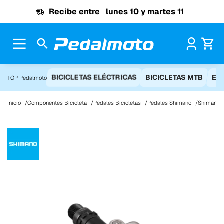
Ir al contenido
Recibe entre
lunes 10 y martes 11
Pr
BICICLETAS ELÉCTRICAS
BICICLETAS MTB
EQ
TOP Pedalmoto
Inicio
Componentes Bicicleta
Pedales Bicicletas
Pedales Shimano
Shimano 