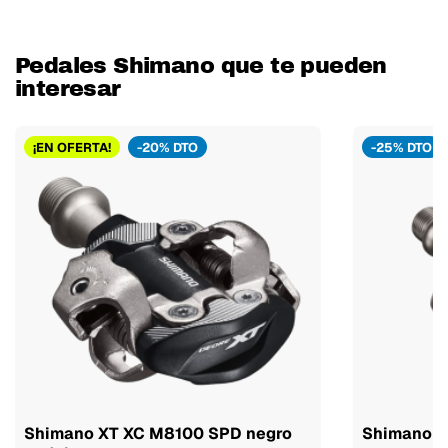
Pedales Shimano que te pueden
interesar
¡EN OFERTA!
-20% DTO
-25% DTO
Shimano XT XC M8100 SPD negro
Shimano X