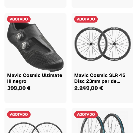
AGOTADO
AGOTADO
Mavic Cosmic Ultimate
Mavic Cosmic SLR 45
III negro
Disc 23mm par de
ruedas
399,00 €
2.249,00 €
AGOTADO
AGOTADO