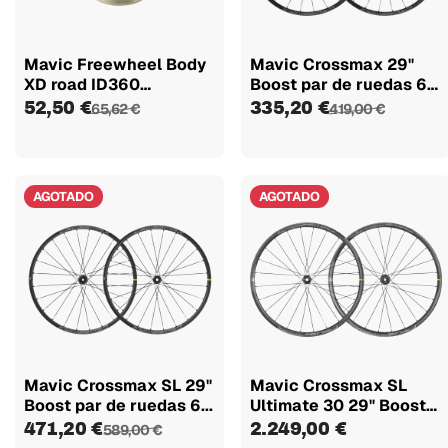
Mavic Freewheel Body
Mavic Crossmax 29"
XD road ID360
Boost par de ruedas 6
V2580101
tornillos
52,50 €
335,20 €
65,62 €
419,00 €
AGOTADO
AGOTADO
Mavic Crossmax SL 29"
Mavic Crossmax SL
Boost par de ruedas 6...
Ultimate 30 29" Boost
par de...
471,20 €
2.249,00 €
589,00 €