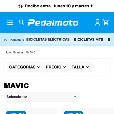
Ir al contenido
Recibe entre
lunes 10 y martes 11
Pr
BICICLETAS ELÉCTRICAS
BICICLETAS MTB
EQ
TOP Pedalmoto
Inicio
Marcas
MAVIC
CATEGORÍAS
PRECIO
TALLA
MAVIC
Seleccionar
-20% DTO
-10% DTO