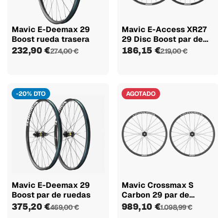
Mavic E-Deemax 29
Mavic E-Access XR27
Boost rueda trasera
29 Disc Boost par de
ruedas
232,90 €
186,15 €
274,00 €
219,00 €
-20% DTO
AGOTADO
Mavic E-Deemax 29
Mavic Crossmax S
Boost par de ruedas
Carbon 29 par de
ruedas
375,20 €
989,10 €
469,00 €
1.098,99 €