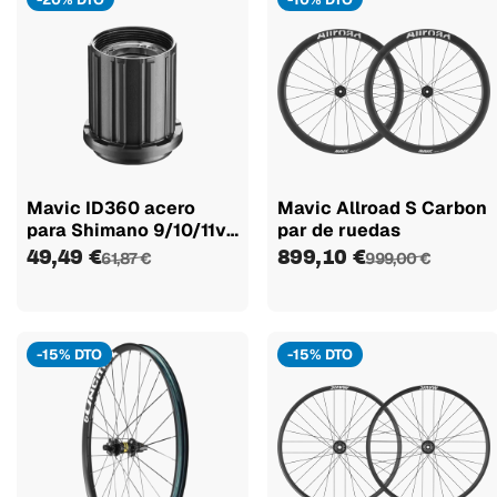
Mavic ID360 acero
Mavic Allroad S Carbon
para Shimano 9/10/11v
par de ruedas
MTB núcleo
49,49 €
899,10 €
61,87 €
999,00 €
-15% DTO
-15% DTO