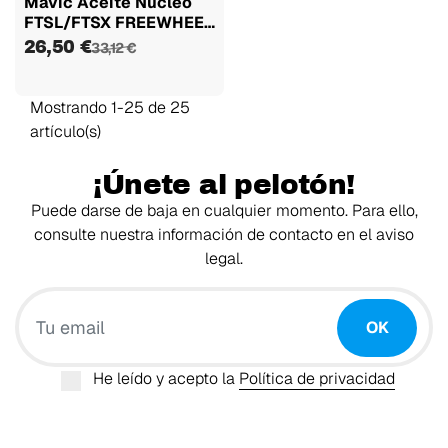
Mavic Aceite Nucleo
FTSL/FTSX FREEWHEEL
50ML
26,50 €
33,12 €
Mostrando 1-25 de 25
artículo(s)
¡Únete al pelotón!
Puede darse de baja en cualquier momento. Para ello,
consulte nuestra información de contacto en el aviso
legal.
Tu email
OK
He leído y acepto la
Política de privacidad