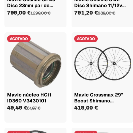
Disc 23mm par de
Disc Shimano 11/12v
ruedas
par de...
799,00 €
791,20 €
1.299,00 €
989,00 €
AGOTADO
AGOTADO
Mavic núcleo HG11
Mavic Crossmax 29"
ID360 V3430101
Boost Shimano...
49,49 €
419,00 €
61,87 €