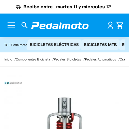
Ir al contenido
Recibe entre
martes 11 y miércoles 12
Pr
BICICLETAS ELÉCTRICAS
BICICLETAS MTB
EQ
TOP Pedalmoto
Inicio
Componentes Bicicleta
Pedales Bicicletas
Pedales Automaticos
Crankb