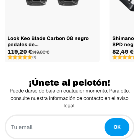
Look Keo Blade Carbon 08 negro
Shimano X
pedales de...
SPD negro.
119,20 €
82,49 €
149,00 €
10
(1)
(
¡Únete al pelotón!
Puede darse de baja en cualquier momento. Para ello,
consulte nuestra información de contacto en el aviso
legal.
Tu email
OK