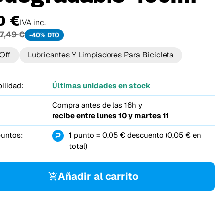
0 €
IVA inc.
7,49 €
-40% DTO
Off
Lubricantes Y Limpiadores Para Bicicleta
ilidad:
Últimas unidades en stock
Compra antes de las 16h y
recibe entre
lunes 10 y martes 11
puntos:
1 punto = 0,05 € descuento (0,05 € en
total)
Añadir al carrito