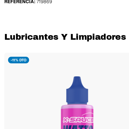
REFERENCIA:
719869
Lubricantes Y Limpiadores 
-11% DTO