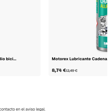
o bici...
Motorex Lubricante Cadena A
8,74 €
12,49 €
ontacto en el aviso legal.