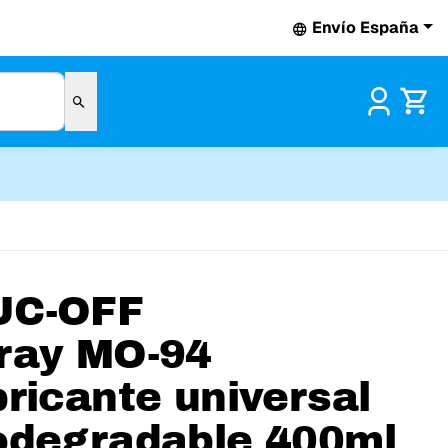
Envío España
Pr
UC-OFF
ray MO-94
bricante universal
odegradable 400ml