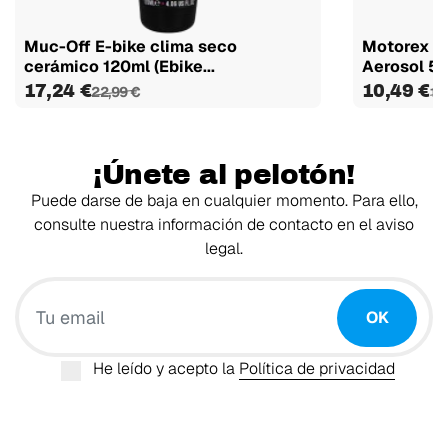
Muc-Off E-bike clima seco
Motorex I
cerámico 120ml (Ebike...
Aerosol 50
17,24 €
10,49 €
22,99 €
14
¡Únete al pelotón!
Puede darse de baja en cualquier momento. Para ello,
consulte nuestra información de contacto en el aviso
legal.
Tu email
OK
He leído y acepto la
Política de privacidad