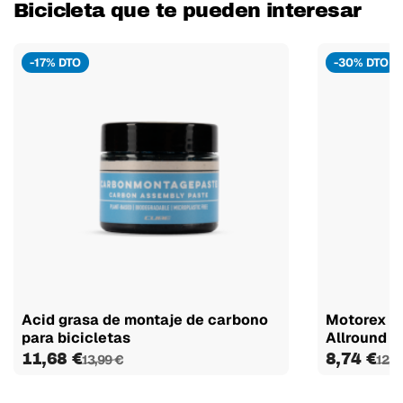
Bicicleta que te pueden interesar
-17% DTO
-30% DTO
Acid grasa de montaje de carbono
Motorex L
para bicicletas
Allround B
11,68 €
8,74 €
13,99 €
12,4