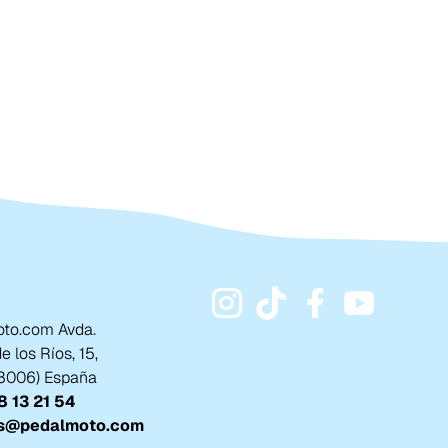
to.com Avda.
 los Ríos, 15,
18006) España
 13 21 54
s@pedalmoto.com