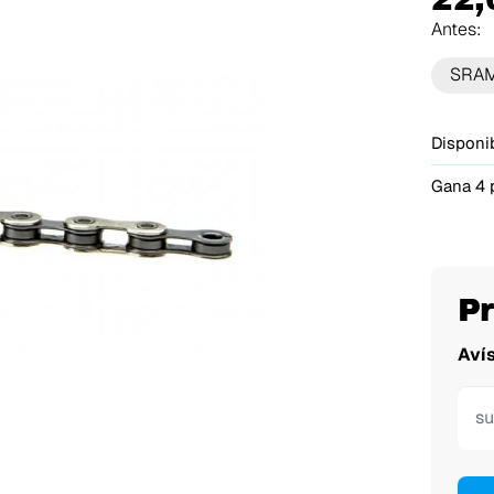
Antes:
SRA
Disponib
Gana 4 
P
Aví