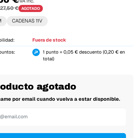
IVA inc.
27,50 €
AGOTADO
M
CADENAS 11V
ilidad:
Fuera de stock
puntos:
1 punto = 0,05 € descuento (0,20 € en
total)
roducto agotado
same por email cuando vuelva a estar disponible.