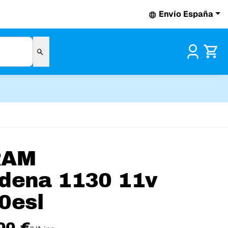
Envío España
Pr
RAM
dena 1130 11v
0esl
00 €