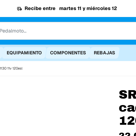
Recibe entre
martes 11 y miércoles 12
EQUIPAMIENTO
COMPONENTES
REBAJAS
130 11v 120esl
S
ca
12
22,