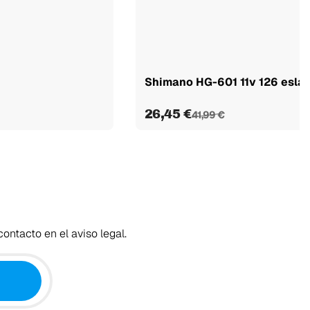
Shimano HG-601 11v 126 esla
26,45 €
41,99 €
ontacto en el aviso legal.