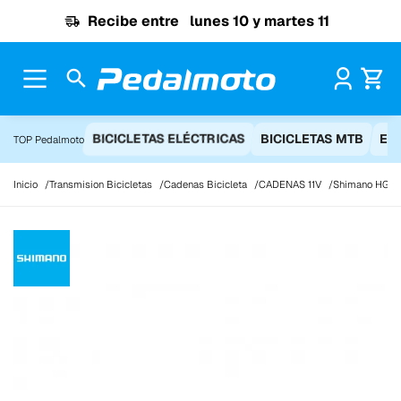
Ir al contenido
Recibe entre
lunes 10 y martes 11
Pr
BICICLETAS ELÉCTRICAS
BICICLETAS MTB
EQ
TOP Pedalmoto
Inicio
Transmision Bicicletas
Cadenas Bicicleta
CADENAS 11V
Shimano HG601