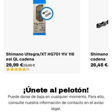
Shimano Ultegra/XT HG701 11V 116
Shimano H
esl QL cadena
cadena
29,99 €
26,45 €
39,99 €
41
(1)
¡Únete al pelotón!
Puede darse de baja en cualquier momento. Para ello,
consulte nuestra información de contacto en el aviso
legal.