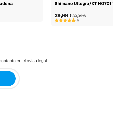
cadena
Shimano Ultegra/XT HG701 11V
29,99 €
39,99 €
(1)
ontacto en el aviso legal.