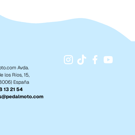
to.com Avda.
 los Ríos, 15,
18006) España
 13 21 54
s@pedalmoto.com