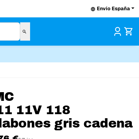
Envío España
Pr
MC
11 11V 118
labones gris cadena
76 €