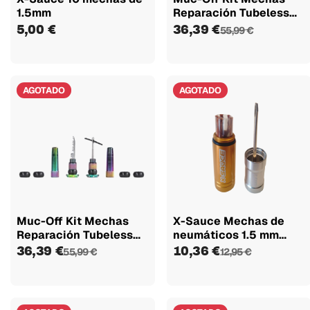
1.5mm
Reparación Tubeless
Para...
5,00 €
36,39 €
55,99 €
AGOTADO
AGOTADO
Muc-Off Kit Mechas
X-Sauce Mechas de
Reparación Tubeless
neumáticos 1.5 mm
Para...
negro/dorado
36,39 €
10,36 €
55,99 €
12,95 €