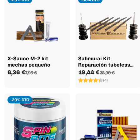
X-Sauce M-2 kit
Sahmurai Kit
mechas pequeño
Reparación tubeless
Sword
6,36 €
19,44 €
7,95 €
28,90 €
(4)
-20% DTO