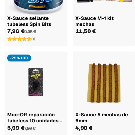
X-Sauce sellante
X-Sauce M-1 kit
tubeless Spin Bits
mechas
7,96 €
11,50 €
9,95 €
(1)
-25% DTO
Muc-Off reparación
X-Sauce 5 mechas de
tubeless 10 unidades
6mm
(5...
5,99 €
4,90 €
7,99 €