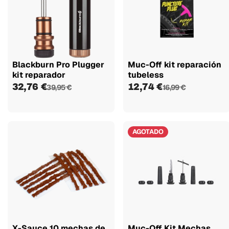
Blackburn Pro Plugger
Muc-Off kit reparación
kit reparador
tubeless
32,76 €
12,74 €
39,95 €
16,99 €
AGOTADO
X-Sauce 10 mechas de
Muc-Off Kit Mechas