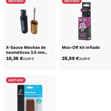
AGOTADO
AGOTADO
X-Sauce Mechas de
Muc-Off kit inflado
neumáticos 3.5 mm
negro/dorado
10,36 €
25,59 €
12,95 €
31,99 €
AGOTADO