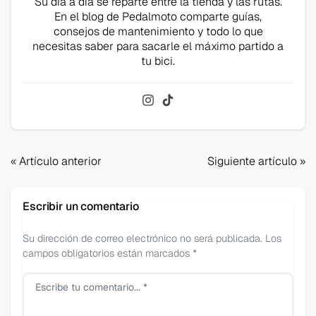
Su día a día se reparte entre la tienda y las rutas.
En el blog de Pedalmoto comparte guías,
consejos de mantenimiento y todo lo que
necesitas saber para sacarle el máximo partido a
tu bici.
Navegación
« Artículo anterior
Siguiente artículo »
de
entradas
Escribir un comentario
Su dirección de correo electrónico no será publicada. Los
campos obligatorios están marcados *