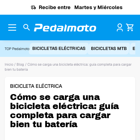
Ir al contenido
Recibe entre
Martes y Miércoles
Pr
BICICLETAS ELÉCTRICAS
BICICLETAS MTB
EQ
TOP Pedalmoto
Inicio
/
Blog
/
Cómo se carga una bicicleta eléctrica: guía completa para cargar
bien tu batería
BICICLETA ELÉCTRICA
Cómo se carga una
bicicleta eléctrica: guía
completa para cargar
bien tu batería