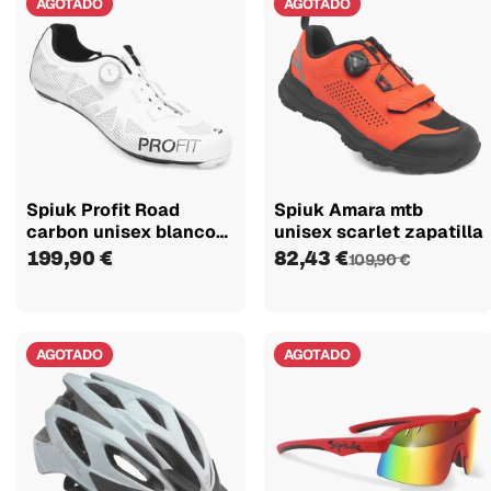
AGOTADO
AGOTADO
Spiuk Profit Road
Spiuk Amara mtb
carbon unisex blanco
unisex scarlet zapatilla
zapatilla
199,90 €
82,43 €
109,90 €
AGOTADO
AGOTADO