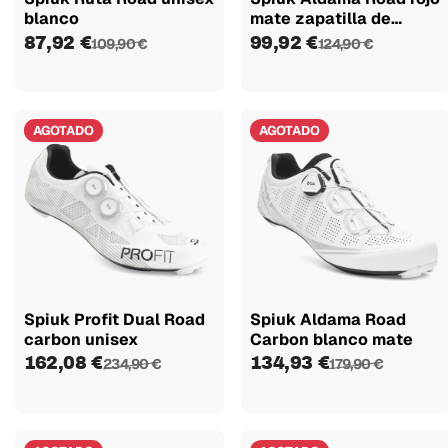
blanco
mate zapatilla de
carretera
87,92 €
99,92 €
109,90 €
124,90 €
AGOTADO
AGOTADO
Spiuk Profit Dual Road
Spiuk Aldama Road
carbon unisex
Carbon blanco mate
162,08 €
134,93 €
234,90 €
179,90 €