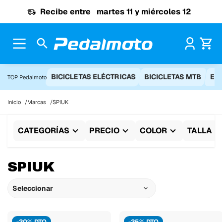
Ir al contenido
Recibe entre
martes 11 y miércoles 12
Pr
BICICLETAS ELÉCTRICAS
BICICLETAS MTB
EQ
TOP Pedalmoto
Inicio
Marcas
SPIUK
CATEGORÍAS
PRECIO
COLOR
TALLA
SPIUK
Seleccionar
-20% DTO
-25% DTO