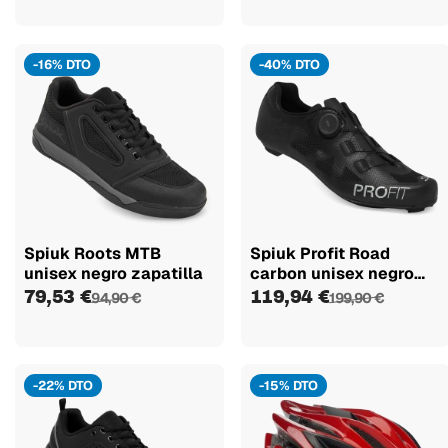
-16% DTO
-40% DTO
Spiuk Roots MTB
Spiuk Profit Road
unisex negro zapatilla
carbon unisex negro
zapatilla
79,53 €
119,94 €
94,90 €
199,90 €
-22% DTO
-15% DTO