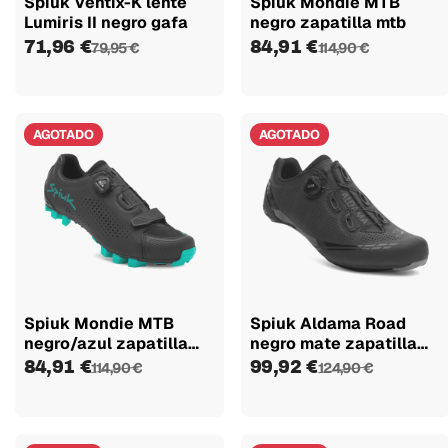
Spiuk Ventix-K lente
Spiuk Mondie MTB
Lumiris II negro gafa
negro zapatilla mtb
71,96 €
84,91 €
79,95 €
114,90 €
AGOTADO
AGOTADO
Spiuk Mondie MTB
Spiuk Aldama Road
negro/azul zapatilla
negro mate zapatilla
mtb
de...
84,91 €
99,92 €
114,90 €
124,90 €