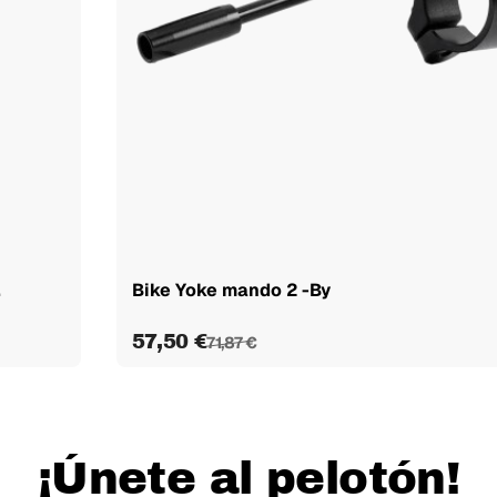
.
Bike Yoke mando 2 -By
57,50 €
71,87 €
¡Únete al pelotón!