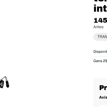
in
145
Antes:
TRA
Disponib
Gana 29
P
Aví