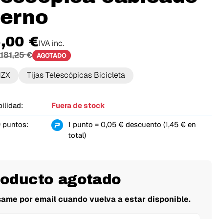
terno
,00 €
IVA inc.
181,25 €
AGOTADO
NZX
Tijas Telescópicas Bicicleta
ilidad:
Fuera de stock
 puntos:
1 punto = 0,05 € descuento (1,45 € en
total)
roducto agotado
same por email cuando vuelva a estar disponible.