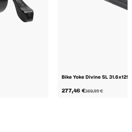
Bike Yoke Divine SL 31.6x125 (s
277,46 €
369,95 €