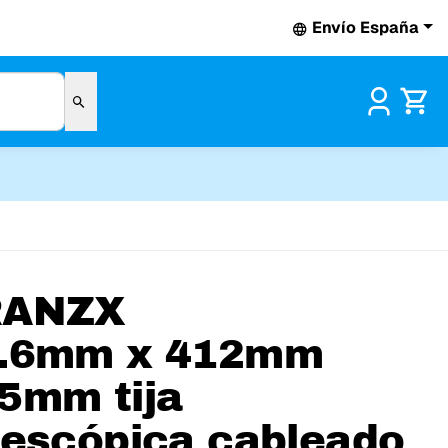
Envío España
Pr
RANZX
.6mm x 412mm
5mm tija
lescópica cableado