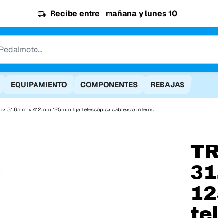
Recibe entre
mañana y lunes 10
EQUIPAMIENTO
COMPONENTES
REBAJAS
nzx 31.6mm x 412mm 125mm tija telescópica cableado interno
T
31
12
te