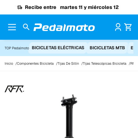
Ir al contenido
Recibe entre
martes 11 y miércoles 12
Pr
BICICLETAS ELÉCTRICAS
BICICLETAS MTB
EQ
TOP Pedalmoto
Inicio
Componentes Bicicleta
Tijas De Sillín
Tijas Telescópicas Bicicleta
Rfr P