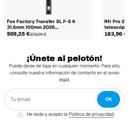
Fox Factory Transfer SL F-S K
Rfr Pro 27
31.6mm 100mm 2026...
telescópi
509,25 €
183,96 €
679,00 €
¡Únete al pelotón!
Puede darse de baja en cualquier momento. Para ello,
consulte nuestra información de contacto en el aviso
legal.
Tu email
OK
He leído y acepto la
Política de privacidad