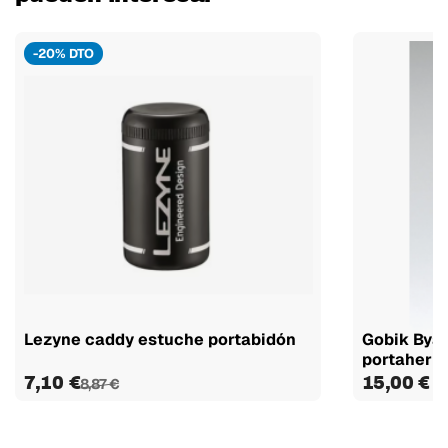
-20% DTO
Lezyne caddy estuche portabidón
Gobik Byas
portaherr
7,10 €
15,00 €
8,87 €