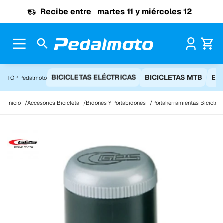
Ir al contenido
Recibe entre
martes 11 y miércoles 12
Pr
BICICLETAS ELÉCTRICAS
BICICLETAS MTB
EQ
TOP Pedalmoto
Inicio
Accesorios Bicicleta
Bidones Y Portabidones
Portaherramientas Bicicleta