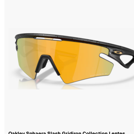
Oakley Sphaera Slash Gridiron Collection Lentes...