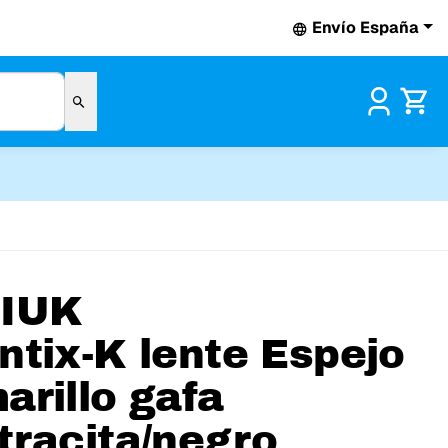
Envío España
Pr
IUK
ntix-K lente Espejo
arillo gafa
tracita/negro