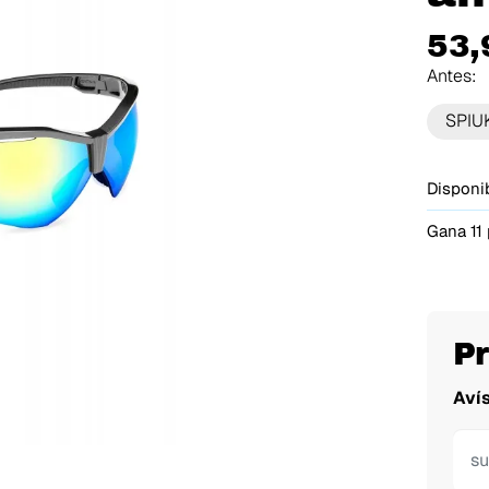
53,
Antes:
SPIU
Disponib
Gana 11
P
Aví