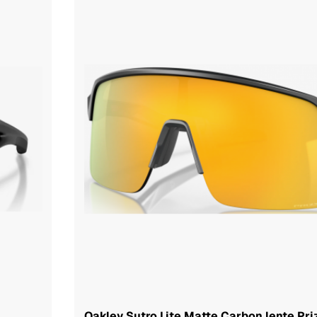
Oakley Sutro Lite Matte Carbon lente Pri