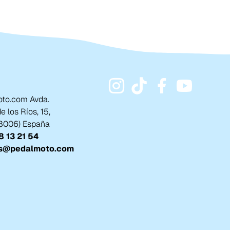
to.com Avda.
 los Ríos, 15,
18006) España
 13 21 54
s@pedalmoto.com