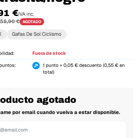
91 €
IVA inc.
59,90 €
AGOTADO
K
Gafas De Sol Ciclismo
ilidad:
Fuera de stock
 puntos:
1 punto = 0,05 € descuento (0,55 € en
total)
roducto agotado
same por email cuando vuelva a estar disponible.