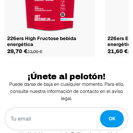
226ers High Fructose bebida
226ers En
energética
energétic
29,70 €
21,60 €
33,00 €
24
¡Únete al pelotón!
Puede darse de baja en cualquier momento. Para ello,
consulte nuestra información de contacto en el aviso
legal.
Tu email
OK