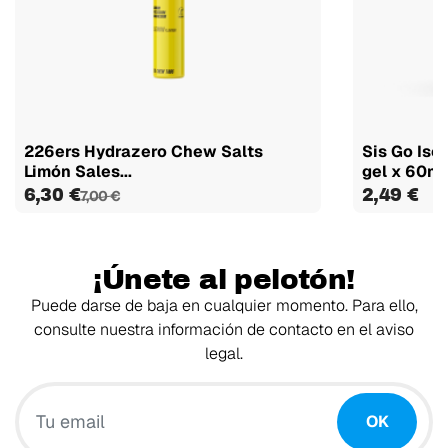
226ers Hydrazero Chew Salts
Sis Go Iso
Limón Sales...
gel x 60ml
6,30 €
2,49 €
7,00 €
¡Únete al pelotón!
Puede darse de baja en cualquier momento. Para ello,
consulte nuestra información de contacto en el aviso
legal.
Tu email
OK