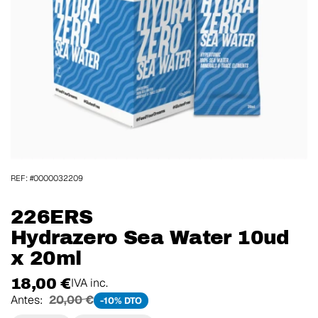
REF: #0000032209
226ERS
Hydrazero Sea Water 10ud
x 20ml
18,00 €
IVA inc.
Antes:
20,00 €
-10% DTO