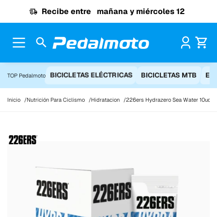
Ir al contenido
Recibe entre
mañana y miércoles 12
Pr
BICICLETAS ELÉCTRICAS
BICICLETAS MTB
EQ
TOP Pedalmoto
Inicio
Nutrición Para Ciclismo
Hidratacion
226ers Hydrazero Sea Water 10ud x