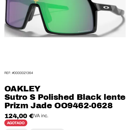
REF: #0000021364
OAKLEY
Sutro S Polished Black lente
Prizm Jade OO9462-0628
124,00 €
IVA inc.
AGOTADO