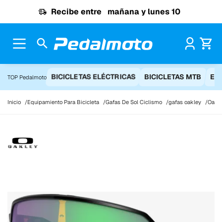
Ir al contenido
Recibe entre
mañana y lunes 10
Pr
BICICLETAS ELÉCTRICAS
BICICLETAS MTB
EQ
TOP Pedalmoto
Inicio
Equipamiento Para Bicicleta
Gafas De Sol Ciclismo
gafas oakley
Oakle