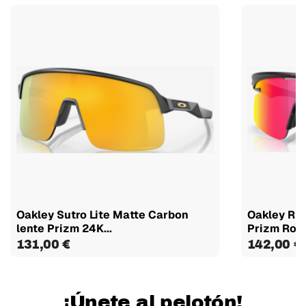
Oakley Sutro Lite Matte Carbon
Oakley Rlv
lente Prizm 24K...
Prizm Road
131,00 €
142,00 €
¡Únete al pelotón!