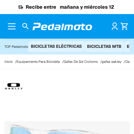
Ir al contenido
Recibe entre
mañana y miércoles 12
Pr
BICICLETAS ELÉCTRICAS
BICICLETAS MTB
EQ
TOP Pedalmoto
Inicio
Equipamiento Para Bicicleta
Gafas De Sol Ciclismo
gafas oakley
Oakle