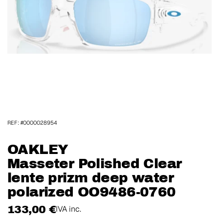
REF: #0000028954
OAKLEY
Masseter Polished Clear
lente prizm deep water
polarized OO9486-0760
133,00 €
IVA inc.