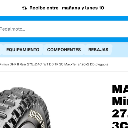
Recibe entre
mañana y lunes 10
EQUIPAMIENTO
COMPONENTES
REBAJAS
Minion DHR II Rear 27.5x2.40" WT DD TR 3C MaxxTerra 120x2 DD plegable
M
Mi
27
3C