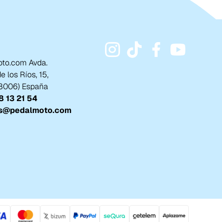
to.com Avda.
 los Ríos, 15,
18006) España
 13 21 54
s@pedalmoto.com