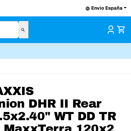
Envío España
Pr
AXXIS
nion DHR II Rear
.5x2.40" WT DD TR
 MaxxTerra 120x2