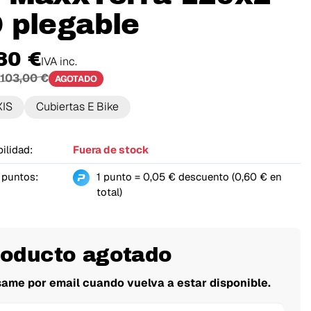
 plegable
80 €
IVA inc.
103,00 €
AGOTADO
IS
Cubiertas E Bike
ilidad:
Fuera de stock
 puntos:
1 punto = 0,05 € descuento (0,60 € en
total)
roducto agotado
same por email cuando vuelva a estar disponible.