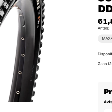
DD
61,
Antes:
MAXX
Disponib
Gana 12
P
Aví