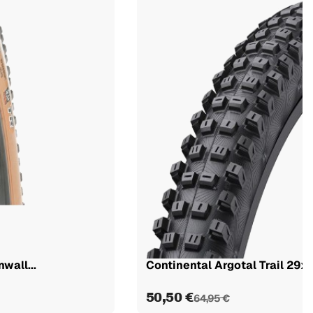
wall...
Continental Argotal Trail 29x
50,50 €
64,95 €