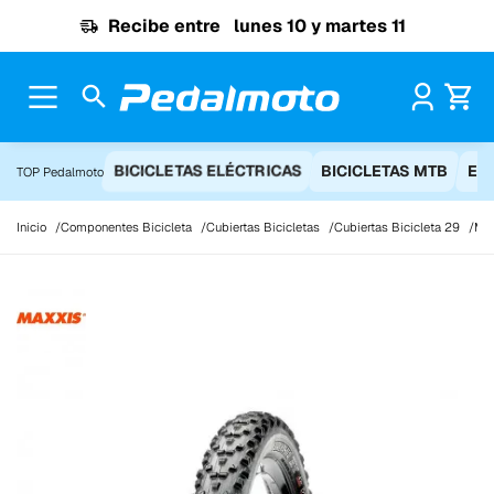
Ir al contenido
Recibe entre
lunes 10 y martes 11
Pr
BICICLETAS ELÉCTRICAS
BICICLETAS MTB
EQ
TOP Pedalmoto
Inicio
Componentes Bicicleta
Cubiertas Bicicletas
Cubiertas Bicicleta 29
Max