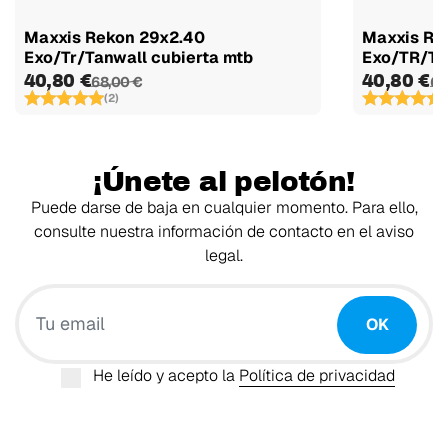
Maxxis Rekon 29x2.40
Maxxis Re
Exo/Tr/Tanwall cubierta mtb
Exo/TR/Tan
40,80 €
40,80 €
68,00 €
68
(2)
(
¡Únete al pelotón!
Puede darse de baja en cualquier momento. Para ello,
consulte nuestra información de contacto en el aviso
legal.
Tu email
OK
He leído y acepto la
Política de privacidad