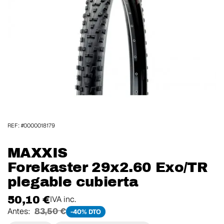
REF: #0000018179
MAXXIS
Forekaster 29x2.60 Exo/TR
plegable cubierta
50,10 €
IVA inc.
Antes:
83,50 €
-40% DTO