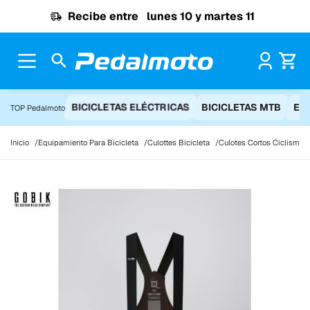
Ir al contenido
Recibe entre
lunes 10 y martes 11
Pr
BICICLETAS ELÉCTRICAS
BICICLETAS MTB
EQ
TOP Pedalmoto
Inicio
Equipamiento Para Bicicleta
Culottes Bicicleta
Culotes Cortos Ciclismo