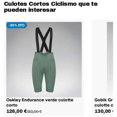
Culotes Cortos Ciclismo que te
pueden interesar
-30% DTO
Oakley Endurance verde culotte
Gobik Gri
corto
culotte co
126,00 €
130,00 €
180,00 €