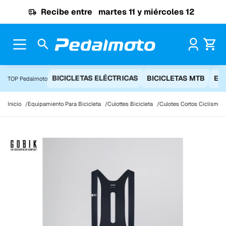
Ir al contenido
Recibe entre
martes 11 y miércoles 12
Pr
BICICLETAS ELÉCTRICAS
BICICLETAS MTB
EQ
TOP Pedalmoto
Inicio
Equipamiento Para Bicicleta
Culottes Bicicleta
Culotes Cortos Ciclismo