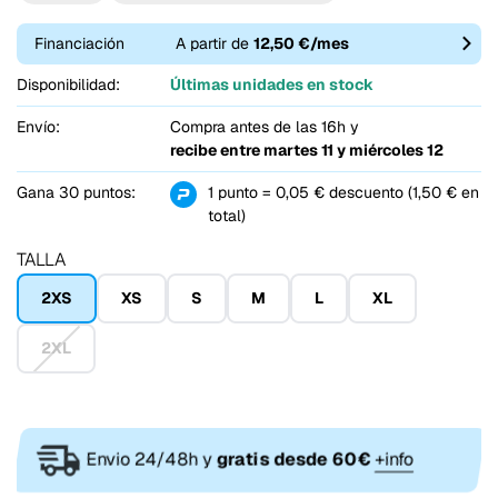
Financiación
A partir de
12,50 €/mes
Disponibilidad:
Últimas unidades en stock
Envío:
Compra antes de las 16h y
recibe entre
martes 11 y miércoles 12
Gana 30 puntos:
1 punto = 0,05 € descuento (1,50 € en
total)
TALLA
2XS
XS
S
M
L
XL
2XL
Envio 24/48h y
gratis desde 60€
+info