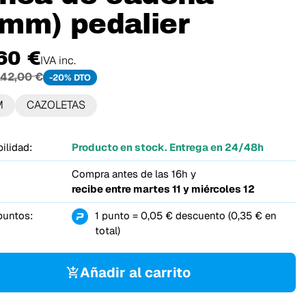
mm) pedalier
60 €
IVA inc.
42,00 €
-20% DTO
M
CAZOLETAS
ilidad:
Producto en stock. Entrega en 24/48h
Compra antes de las 16h y
recibe entre
martes 11 y miércoles 12
puntos:
1 punto = 0,05 € descuento (0,35 € en
total)
Añadir al carrito