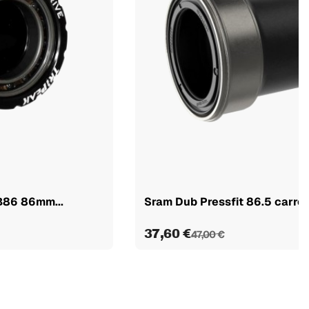
B86 86mm...
Sram Dub Pressfit 86.5 carret
37,60 €
47,00 €