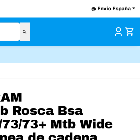
Envío España
Pr
RAM
b Rosca Bsa
/73/73+ Mtb Wide
ínea de cadena