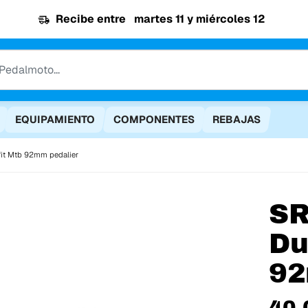
Recibe entre
martes 11 y miércoles 12
EQUIPAMIENTO
COMPONENTES
REBAJAS
it Mtb 92mm pedalier
S
Du
92
40,