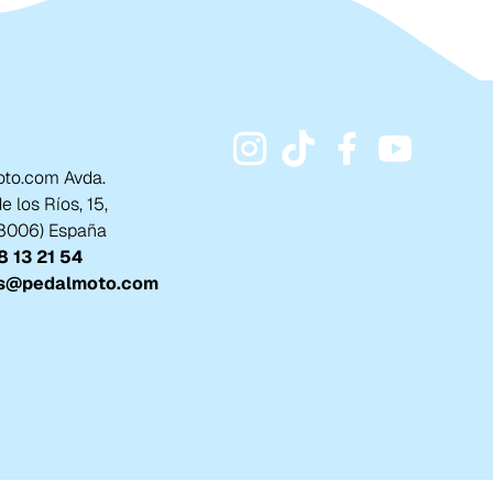
to.com Avda.
 los Ríos, 15,
18006) España
 13 21 54
s@pedalmoto.com