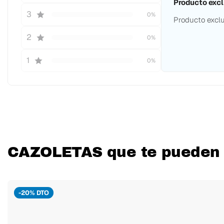
Producto excl
3
0%
Producto exclu
2
0%
1
0%
CAZOLETAS que te pueden 
-20% DTO