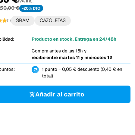
IVA inc.
50,00 €
-20% DTO
SRAM
CAZOLETAS
(1)
ilidad:
Producto en stock. Entrega en 24/48h
Compra antes de las 16h y
recibe entre
martes 11 y miércoles 12
puntos:
1 punto = 0,05 € descuento (0,40 € en
total)
Añadir al carrito