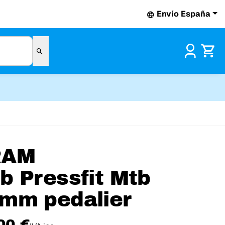
Envío España
Pr
RAM
b Pressfit Mtb
mm pedalier
00 €