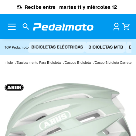
Ir al contenido
Recibe entre
martes 11 y miércoles 12
Pr
BICICLETAS ELÉCTRICAS
BICICLETAS MTB
EQ
TOP Pedalmoto
Inicio
Equipamiento Para Bicicleta
Cascos Bicicleta
Casco Bicicleta Carretera