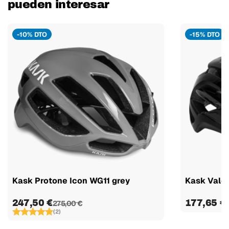
pueden interesar
-10% DTO
-15% DTO
Kask Protone Icon WG11 grey
Kask Vale
247,50 €
177,65 €
275,00 €
(2)