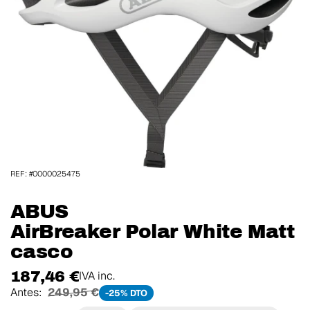
REF: #0000025475
ABUS
AirBreaker Polar White Matt
casco
187,46 €
IVA inc.
Antes:
249,95 €
-25% DTO