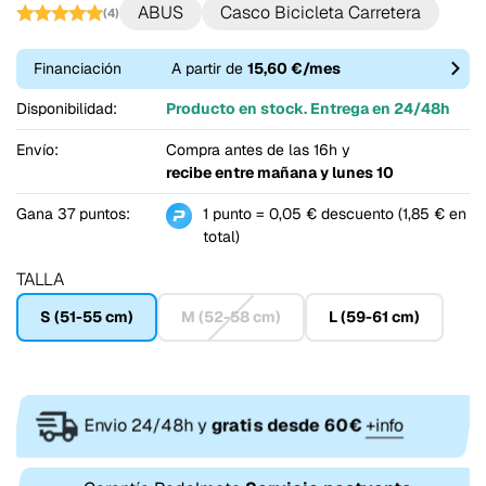
ABUS
Casco Bicicleta Carretera
(4)
Financiación
A partir de
15,60 €/mes
Disponibilidad:
Producto en stock. Entrega en 24/48h
Envío:
Compra antes de las 16h y
recibe entre
mañana y lunes 10
Gana 37 puntos:
1 punto = 0,05 € descuento (1,85 € en
total)
TALLA
S (51-55 cm)
M (52-58 cm)
L (59-61 cm)
Envio 24/48h y
gratis desde 60€
+info