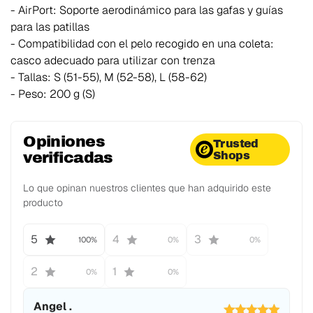
- AirPort: Soporte aerodinámico para las gafas y guías
para las patillas
- Compatibilidad con el pelo recogido en una coleta:
casco adecuado para utilizar con trenza
- Tallas: S (51-55), M (52-58), L (58-62)
- Peso: 200 g (S)
Opiniones
Trusted
verificadas
Shops
Lo que opinan nuestros clientes que han adquirido este
producto
5
4
3
100%
0%
0%
2
1
0%
0%
Angel .