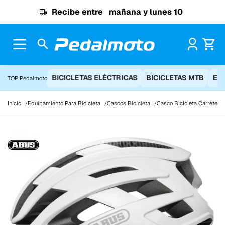
Ir al contenido
Recibe entre
mañana y lunes 10
Pr
BICICLETAS ELÉCTRICAS
BICICLETAS MTB
EQ
TOP Pedalmoto
Inicio
Equipamiento Para Bicicleta
Cascos Bicicleta
Casco Bicicleta Carretera