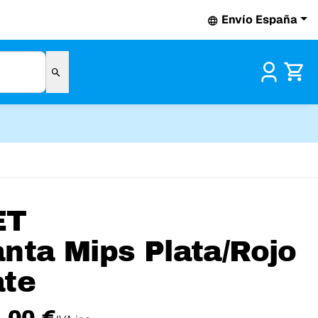
Envío España
Pr
ET
nta Mips Plata/Rojo
te
,00 €