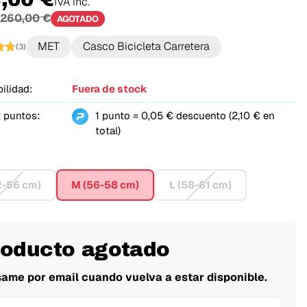
IVA inc.
260,00 €
AGOTADO
MET
Casco Bicicleta Carretera
(3)
ilidad:
Fuera de stock
 puntos:
1 punto = 0,05 € descuento (2,10 € en
total)
2-56 cm)
M (56-58 cm)
L (58-61 cm)
roducto agotado
same por email cuando vuelva a estar disponible.