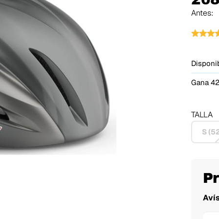
Antes:
Disponib
Gana 42
TALLA
S (5
P
Aví