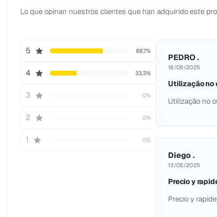
Lo que opinan nuestros clientes que han adquirido este pr
5
66.7%
PEDRO .
18/09/2025
4
33.3%
Utilização no
3
0%
Utilização no 
2
0%
1
0%
Diego .
13/05/2025
Precio y rapi
Precio y rapid