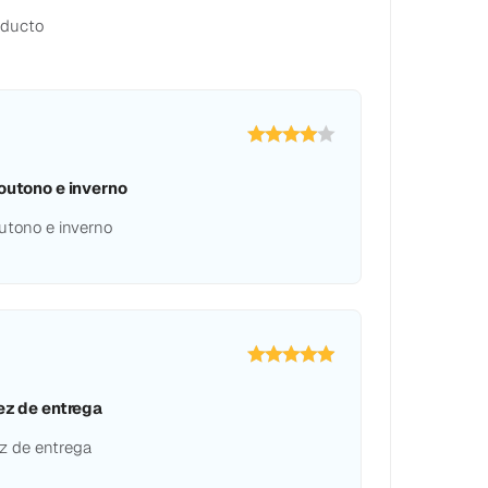
oducto
 outono e inverno
outono e inverno
dez de entrega
ez de entrega