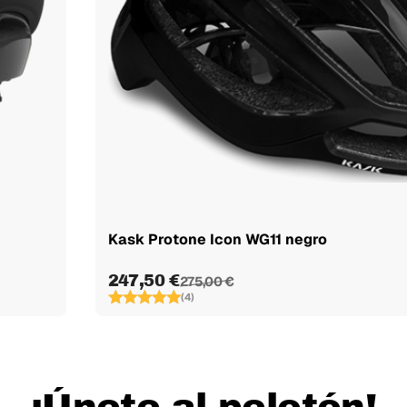
Kask Protone Icon WG11 negro
247,50 €
275,00 €
(4)