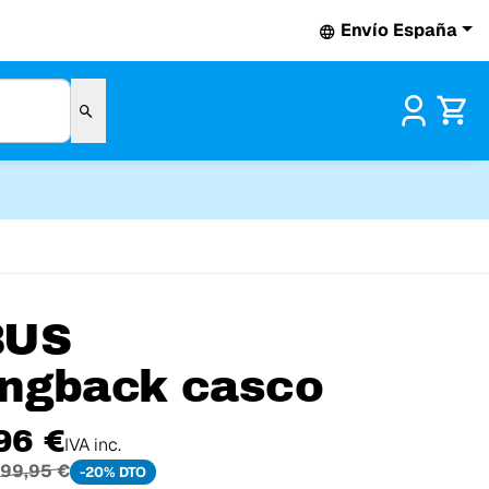
Envío España
Pr
BUS
ngback casco
96 €
IVA inc.
99,95 €
-20% DTO