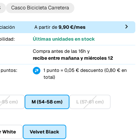
S
Casco Bicicleta Carretera
ciación
A partir de
9,90 €/mes
ilidad:
Últimas unidades en stock
Compra antes de las 16h y
recibe entre
mañana y miércoles 12
 puntos:
1 punto = 0,05 € descuento (0,80 € en
total)
1-55 cm)
M (54-58 cm)
L (57-61 cm)
r White
Velvet Black