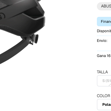
ABU
Finan
Disponib
Envío:
Gana 16
TALLA
S (5
COLOR
Pola