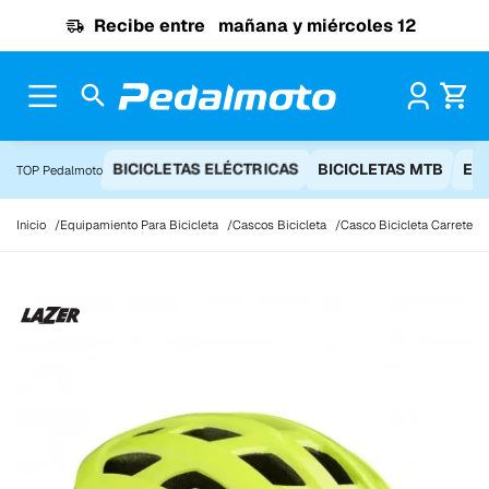
Ir al contenido
Recibe entre
mañana y miércoles 12
Pr
BICICLETAS ELÉCTRICAS
BICICLETAS MTB
EQ
TOP Pedalmoto
Inicio
Equipamiento Para Bicicleta
Cascos Bicicleta
Casco Bicicleta Carretera