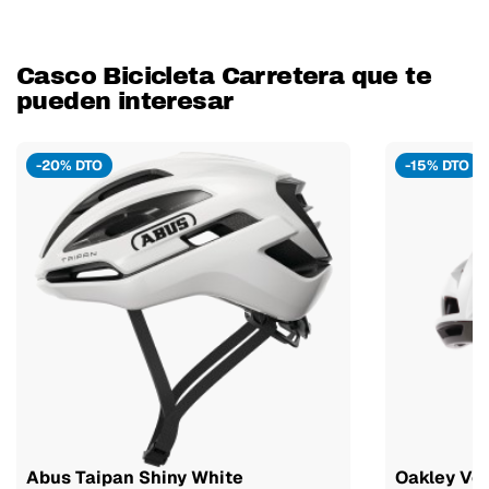
Casco Bicicleta Carretera que te
pueden interesar
-20% DTO
-15% DTO
Abus Taipan Shiny White
Oakley Ve