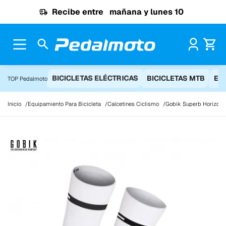
Ir al contenido
Recibe entre
mañana y lunes 10
Pr
BICICLETAS ELÉCTRICAS
BICICLETAS MTB
EQ
TOP Pedalmoto
Inicio
Equipamiento Para Bicicleta
Calcetines Ciclismo
Gobik Superb Horizon S