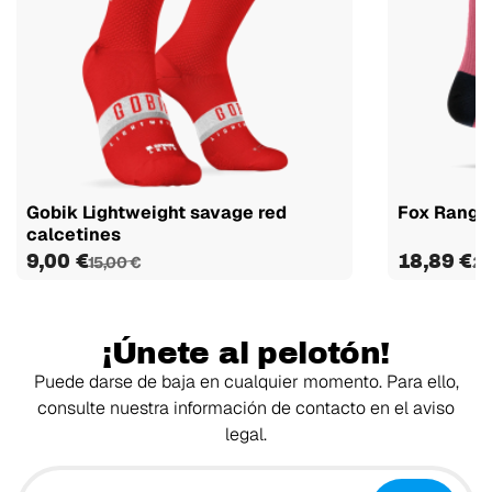
Gobik Lightweight savage red
Fox Range
calcetines
9,00 €
18,89 €
15,00 €
20
¡Únete al pelotón!
Puede darse de baja en cualquier momento. Para ello,
consulte nuestra información de contacto en el aviso
legal.
Tu email