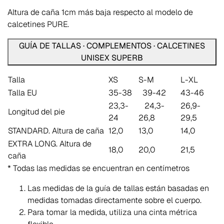
Altura de caña 1cm más baja respecto al modelo de
calcetines PURE.
GUÍA DE TALLAS · COMPLEMENTOS · CALCETINES
UNISEX SUPERB
Talla
XS
S-M
L-XL
Talla EU
35-38
39-42
43-46
23,3-
24,3-
26,9-
Longitud del pie
24
26,8
29,5
STANDARD. Altura de caña
12,0
13,0
14,0
EXTRA LONG. Altura de
18,0
20,0
21,5
caña
* Todas las medidas se encuentran en centímetros
Las medidas de la guía de tallas están basadas en
medidas tomadas directamente sobre el cuerpo.
Para tomar la medida, utiliza una cinta métrica