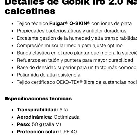
Detalles de Gobik Iro 2.0 N
calcetines
Tejido técnico
Fulgar® Q-SKIN®
con iones de plata
Propiedades bacteriostáticas y antiolor duraderas
Excelente gestión de la humedad y alta transpirabilida
Compresión muscular media para ajuste óptimo
Banda elástica en el arco plantar que mejora la sujeci
Refuerzos en talón y puntera para mayor durabilidad
Base de densidad superior para un tacto más cómodo
Poliamida de alta resistencia
Tejido certificado OEKO-TEX® (libre de sustancias noci
Especificaciones técnicas
Transpirabilidad:
Alta
Aerodinámica:
Optimizada
Peso:
50 g (talla M)
Protección solar:
UPF 40