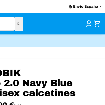
Envío España
Pr
OBIK
o 2.0 Navy Blue
isex calcetines
00 €