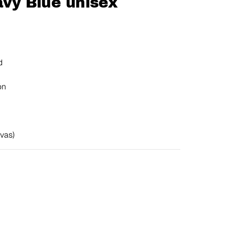
avy Blue unisex
d
ón
vas)