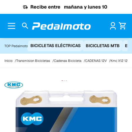
Ir al contenido
Recibe entre
mañana y lunes 10
Pr
BICICLETAS ELÉCTRICAS
BICICLETAS MTB
EQ
TOP Pedalmoto
Inicio
Transmision Bicicletas
Cadenas Bicicleta
CADENAS 12V
Kmc X12 12v 1