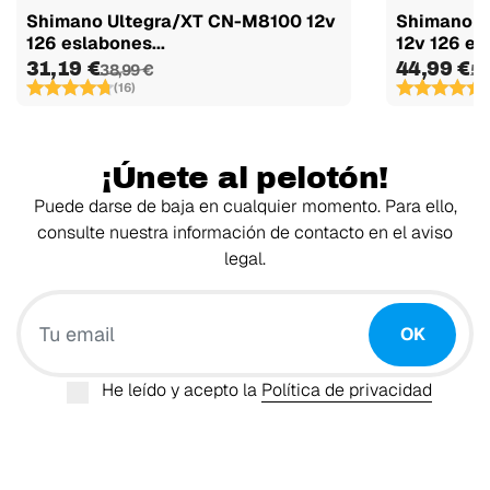
Shimano Ultegra/XT CN-M8100 12v
Shimano 
126 eslabones...
12v 126 es
31,19 €
44,99 €
38,99 €
58
(16)
(
¡Únete al pelotón!
Puede darse de baja en cualquier momento. Para ello,
consulte nuestra información de contacto en el aviso
legal.
Tu email
OK
He leído y acepto la
Política de privacidad