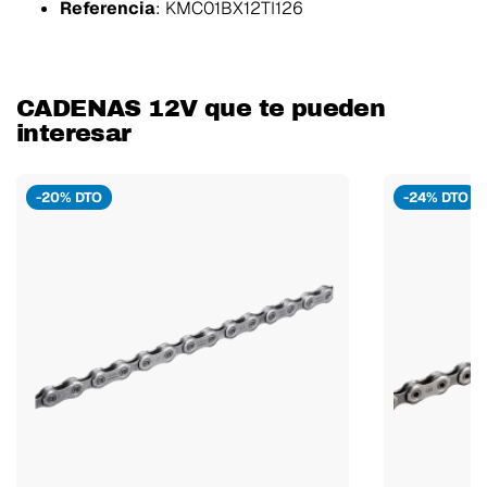
Referencia
: KMC01BX12TI126
CADENAS 12V que te pueden
interesar
-20% DTO
-24% DTO