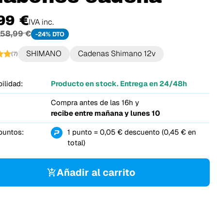
99 €
IVA inc.
58,99 €
-24% DTO
SHIMANO
Cadenas Shimano 12v
(7)
ilidad:
Producto en stock. Entrega en 24/48h
Compra antes de las 16h y
recibe entre
mañana y lunes 10
puntos:
1 punto = 0,05 € descuento (0,45 € en
total)
Añadir al carrito