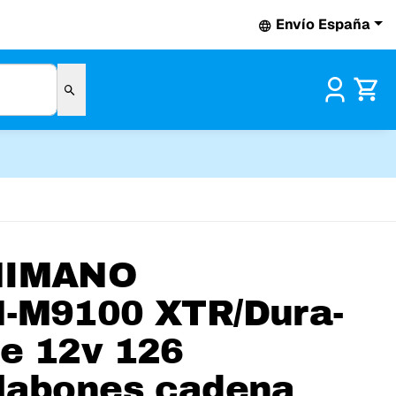
Envío España
Pr
HIMANO
-M9100 XTR/Dura-
e 12v 126
labones cadena