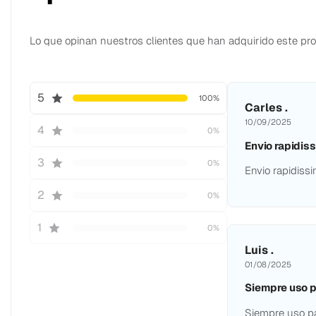
Lo que opinan nuestros clientes que han adquirido este pr
5
100%
Carles .
10/09/2025
4
0%
Envio rapidis
3
0%
Envio rapidiss
2
0%
1
0%
Luis .
01/08/2025
Siempre uso p
Siempre uso pa