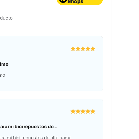
Shops
oducto
simo
imo
ara mi bici repuestos de…
ra mi bici repuestos de alta gama