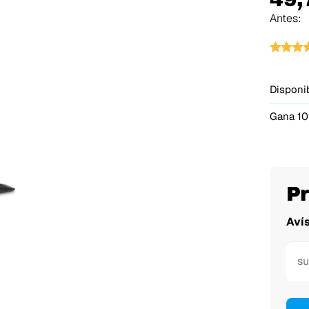
Antes:
Disponib
Gana 10
P
Aví