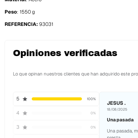
Peso
: 1550 g
REFERENCIA:
93031
Opiniones verificadas
Lo que opinan nuestros clientes que han adquirido este pr
5
100%
JESUS .
18/08/2025
4
0%
Una pasada
3
0%
Una pasada, me
presta.