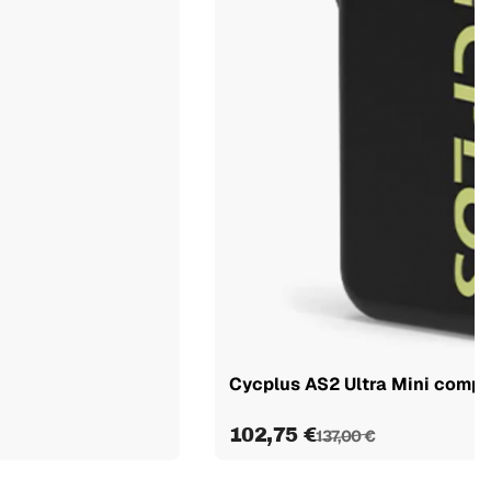
Cycplus AS2 Ultra Mini compre
102,75 €
137,00 €