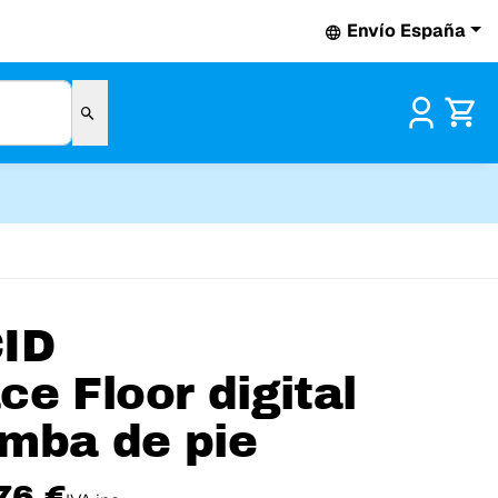
Envío España
Pr
ID
ce Floor digital
mba de pie
76 €