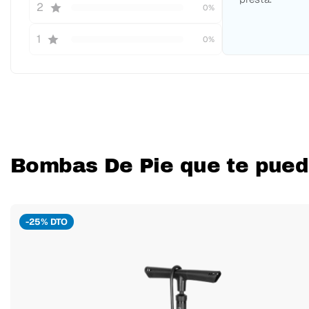
2
0%
1
0%
Bombas De Pie que te pued
-25% DTO